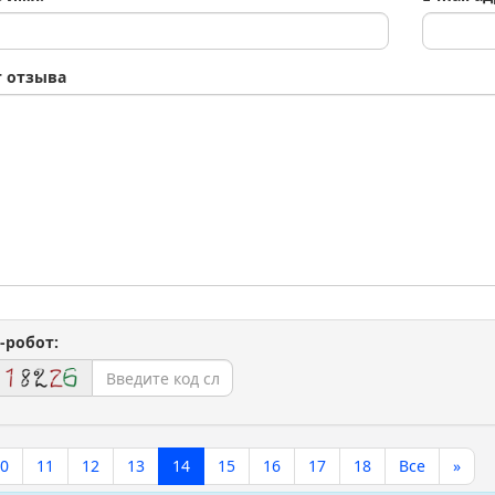
т отзыва
-робот:
0
11
12
13
14
15
16
17
18
Все
»