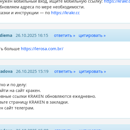
 нужен мобильный вход, ищите мобильную ссылку:
https://krakr.
бновляем адреса по мере необходимости.
казки и инструкции — по
https://krakr.cc
ydiema
26.10.2025 16:15
ответить »
цитировать »
ть больше
https://lerosa.com.br/
radova
26.10.2025 15:19
ответить »
цитировать »
ко и по делу:
айти на сайт кракен.
рвные ссылки KRAKEN обновляются ежедневно.
вьте страницу KRAKEN в закладки.
н сайт телеграм.