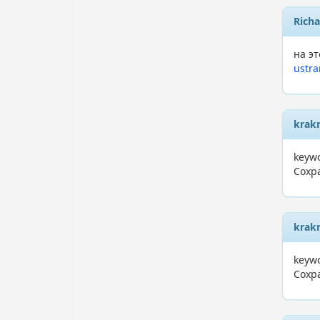
Richa
на э
ustra
krak
keyw
Сохр
krak
keyw
Сохр