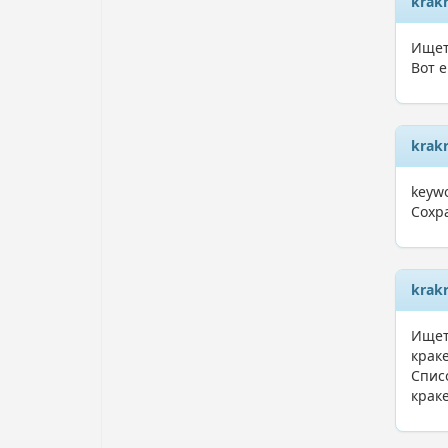
krak
Ищет
Вот 
krak
keyw
Сохр
krak
Ищет
краке
Спис
краке