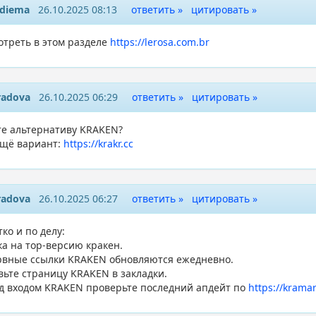
ydiema
26.10.2025 08:13
ответить »
цитировать »
отреть в этом разделе
https://lerosa.com.br
radova
26.10.2025 06:29
ответить »
цитировать »
е альтернативу KRAKEN?
ещё вариант:
https://krakr.cc
radova
26.10.2025 06:27
ответить »
цитировать »
ко и по делу:
ка на тор-версию кракен.
рвные ссылки KRAKEN обновляются ежедневно.
вьте страницу KRAKEN в закладки.
д входом KRAKEN проверьте последний апдейт по
https://kramar