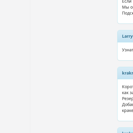
Если
Мы о
Подс
Larr
Узна
krak
Корот
как з
Резе
Доба
краке