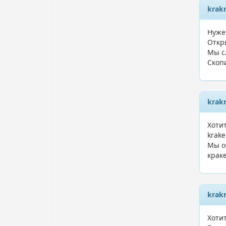
krak
Нуже
Откр
Мы с
Скоп
krak
Хоти
krake
Мы о
краке
krak
Хоти