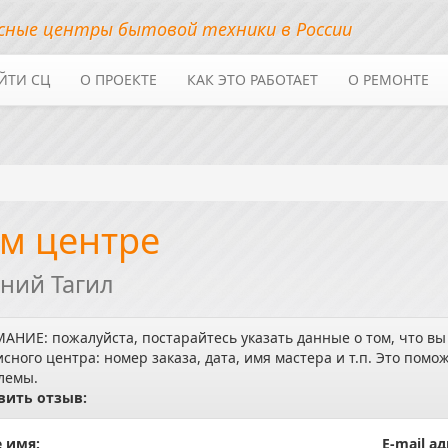
сные центры бытовой техники в России
ЙТИ СЦ
О ПРОЕКТЕ
КАК ЭТО РАБОТАЕТ
О РЕМОНТЕ
м центре
ний Тагил
АНИЕ: пожалуйста, постарайтесь указать данные о том, что вы
исного центра: номер заказа, дата, имя мастера и т.п. Это по
лемы.
вить отзыв:
 имя:
E-mail ад