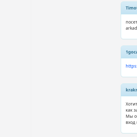
Timo
посе
arka
1goc
https
krak
Хоти
как з
Мы о
вход