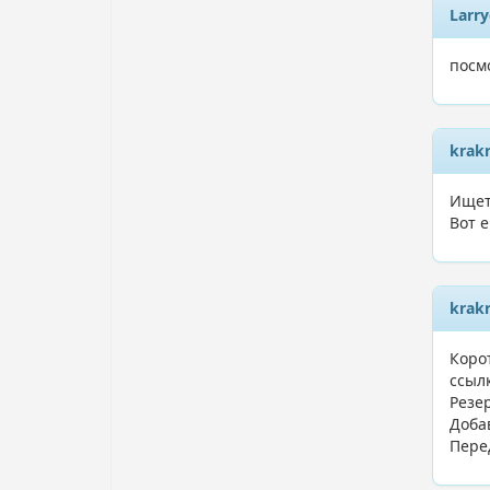
Larr
посм
krak
Ищет
Вот 
krak
Корот
ссыл
Резе
Доба
Пере