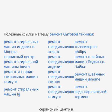
Полезные ссылки на тему
ремонт бытовой техники
:
ремонт стиральных
ремонт
ремонт
машин индезит в
холодильников
телевизоров
Москве
атлант
philips
сервисный центр
ремонт
ремонт швейных
ремонт стиральной
холодильников
машин Подольск,
машины bosch
индезит
Чайка
ремонт и сервис
ремонт
ремонт швейных
стиральных машин
холодильников
машин janome
самсунг
стинол
ремонт
ремонт
ремонт стиральных
холодильников
водонагревателей
машин lg
самсунг
термекс
сервисный центр в