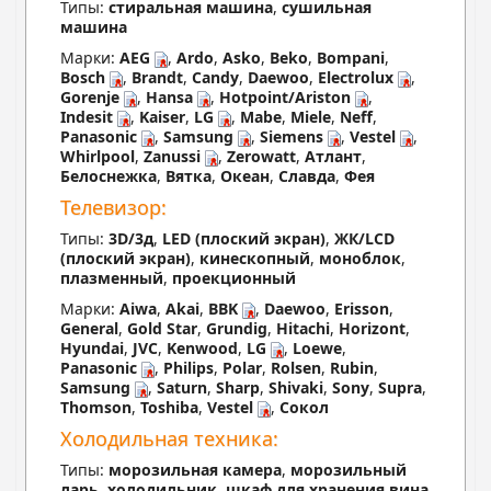
Типы:
стиральная машина
,
сушильная
машина
Марки:
AEG
,
Ardo
,
Asko
,
Beko
,
Bompani
,
Bosch
,
Brandt
,
Candy
,
Daewoo
,
Electrolux
,
Gorenje
,
Hansa
,
Hotpoint/Ariston
,
Indesit
,
Kaiser
,
LG
,
Mabe
,
Miele
,
Neff
,
Panasonic
,
Samsung
,
Siemens
,
Vestel
,
Whirlpool
,
Zanussi
,
Zerowatt
,
Атлант
,
Белоснежка
,
Вятка
,
Океан
,
Славда
,
Фея
Телевизор:
Типы:
3D/3д
,
LED (плоский экран)
,
ЖК/LCD
(плоский экран)
,
кинескопный
,
моноблок
,
плазменный
,
проекционный
Марки:
Aiwa
,
Akai
,
BBK
,
Daewoo
,
Erisson
,
General
,
Gold Star
,
Grundig
,
Hitachi
,
Horizont
,
Hyundai
,
JVC
,
Kenwood
,
LG
,
Loewe
,
Panasonic
,
Philips
,
Polar
,
Rolsen
,
Rubin
,
Samsung
,
Saturn
,
Sharp
,
Shivaki
,
Sony
,
Supra
,
Thomson
,
Toshiba
,
Vestel
,
Сокол
Холодильная техника:
Типы:
морозильная камера
,
морозильный
ларь
,
холодильник
,
шкаф для хранения вина