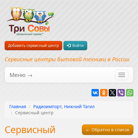
Добавить сервисный центр
Войти
Сервисные центры бытовой техники в России
Меню →
Перекл
навига
Главная
Радиоимпорт, Нижний Тагил
Сервисный центр
Сервисный
← Обратно в список