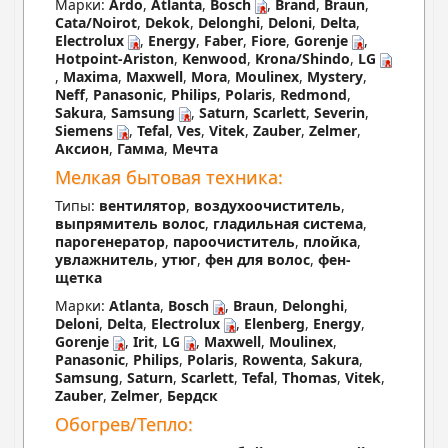
Марки:
Ardo
,
Atlanta
,
Bosch
,
Brand
,
Braun
,
Cata/Noirot
,
Dekok
,
Delonghi
,
Deloni
,
Delta
,
Electrolux
,
Energy
,
Faber
,
Fiore
,
Gorenje
,
Hotpoint-Ariston
,
Kenwood
,
Krona/Shindo
,
LG
,
Maxima
,
Maxwell
,
Mora
,
Moulinex
,
Mystery
,
Neff
,
Panasonic
,
Philips
,
Polaris
,
Redmond
,
Sakura
,
Samsung
,
Saturn
,
Scarlett
,
Severin
,
Siemens
,
Tefal
,
Ves
,
Vitek
,
Zauber
,
Zelmer
,
Аксион
,
Гамма
,
Мечта
Мелкая бытовая техника:
Типы:
вентилятор
,
воздухоочиститель
,
выпрямитель волос
,
гладильная система
,
парогенератор
,
пароочиститель
,
плойка
,
увлажнитель
,
утюг
,
фен для волос
,
фен-
щетка
Марки:
Atlanta
,
Bosch
,
Braun
,
Delonghi
,
Deloni
,
Delta
,
Electrolux
,
Elenberg
,
Energy
,
Gorenje
,
Irit
,
LG
,
Maxwell
,
Moulinex
,
Panasonic
,
Philips
,
Polaris
,
Rowenta
,
Sakura
,
Samsung
,
Saturn
,
Scarlett
,
Tefal
,
Thomas
,
Vitek
,
Zauber
,
Zelmer
,
Бердск
Обогрев/Тепло: