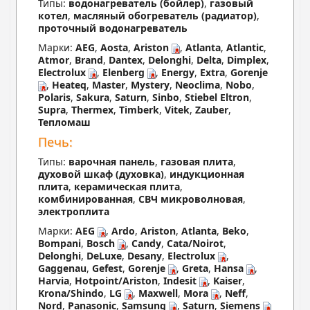
Типы:
водонагреватель (бойлер)
,
газовый
котел
,
масляный обогреватель (радиатор)
,
проточный водонагреватель
Марки:
AEG
,
Aosta
,
Ariston
,
Atlanta
,
Atlantic
,
Atmor
,
Brand
,
Dantex
,
Delonghi
,
Delta
,
Dimplex
,
Electrolux
,
Elenberg
,
Energy
,
Extra
,
Gorenje
,
Heateq
,
Master
,
Mystery
,
Neoclima
,
Nobo
,
Polaris
,
Sakura
,
Saturn
,
Sinbo
,
Stiebel Eltron
,
Supra
,
Thermex
,
Timberk
,
Vitek
,
Zauber
,
Тепломаш
Печь:
Типы:
варочная панель
,
газовая плита
,
духовой шкаф (духовка)
,
индукционная
плита
,
керамическая плита
,
комбинированная
,
СВЧ микроволновая
,
электроплита
Марки:
AEG
,
Ardo
,
Ariston
,
Atlanta
,
Beko
,
Bompani
,
Bosch
,
Candy
,
Cata/Noirot
,
Delonghi
,
DeLuxe
,
Desany
,
Electrolux
,
Gaggenau
,
Gefest
,
Gorenje
,
Greta
,
Hansa
,
Harvia
,
Hotpoint/Ariston
,
Indesit
,
Kaiser
,
Krona/Shindo
,
LG
,
Maxwell
,
Mora
,
Neff
,
Nord
,
Panasonic
,
Samsung
,
Saturn
,
Siemens