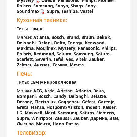
Mystery
,
Odeon
,
Panasonic
,
Philips
,
Pioneer
,
Rolsen
,
Samsung
,
Sanyo
,
Sharp
,
Sony
,
Soundmax
,
Supra
,
Toshiba
,
Vestel
Кухонная техника:
Типы:
гриль
Марки:
Atlanta
,
Bosch
,
Brand
,
Braun
,
Dekok
,
Delonghi
,
Deloni
,
Delta
,
Energy
,
Kenwood
,
Maxima
,
Moulinex
,
Mystery
,
Panasonic
,
Philips
,
Polaris
,
Redmond
,
Sakura
,
Samsung
,
Saturn
,
Scarlett
,
Severin
,
Tefal
,
Ves
,
Vitek
,
Zauber
,
Zelmer
,
Аксион
,
Гамма
,
Мечта
Печь:
Типы:
СВЧ микроволновая
Марки:
AEG
,
Ardo
,
Ariston
,
Atlanta
,
Beko
,
Bompani
,
Bosch
,
Candy
,
Delonghi
,
DeLuxe
,
Desany
,
Electrolux
,
Gaggenau
,
Gefest
,
Gorenje
,
Greta
,
Hansa
,
Hotpoint/Ariston
,
Indesit
,
Kaiser
,
LG
,
Maxwell
,
Nord
,
Samsung
,
Saturn
,
Siemens
,
Supra
,
Whirlpool
,
Zanussi
,
Zauber
,
Дарина
,
Зви
,
Лысьва
,
Мечта
,
Ново-Вятка
Телевизор: