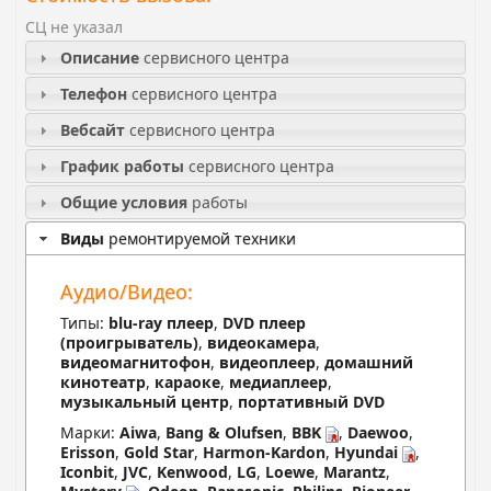
СЦ не указал
Описание
сервисного центра
Телефон
сервисного центра
Вебсайт
сервисного центра
График работы
сервисного центра
Общие условия
работы
Виды
ремонтируемой техники
Аудио/Видео:
Типы:
blu-ray плеер
,
DVD плеер
(проигрыватель)
,
видеокамера
,
видеомагнитофон
,
видеоплеер
,
домашний
кинотеатр
,
караоке
,
медиаплеер
,
музыкальный центр
,
портативный DVD
Марки:
Aiwa
,
Bang & Olufsen
,
BBK
,
Daewoo
,
Erisson
,
Gold Star
,
Harmon-Kardon
,
Hyundai
,
Iconbit
,
JVC
,
Kenwood
,
LG
,
Loewe
,
Marantz
,