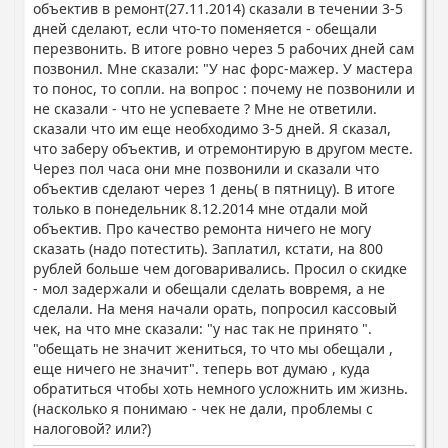
объектив в ремонт(27.11.2014) сказали в течении 3-5
дней сделают, если что-то поменяется - обещали
перезвонить. В итоге ровно через 5 рабочих дней сам
позвонил. Мне сказали: "У нас форс-мажер. У мастера
то понос, то сопли. на вопрос : почему не позвонили и
не сказали - что не успеваете ? Мне не ответили.
сказали что им еще необходимо 3-5 дней. Я сказал,
что заберу объектив, и отремонтирую в другом месте.
Через пол часа они мне позвонили и сказали что
объектив сделают через 1 день( в пятницу). В итоге
только в понедельник 8.12.2014 мне отдали мой
объектив. Про качество ремонта ничего не могу
сказать (надо потестить). Заплатил, кстати, на 800
рублей больше чем договаривались. Просил о скидке
- мол задержали и обещали сделать вовремя, а не
сделали. На меня начали орать, попросил кассовый
чек, на что мне сказали: "у нас так не принято ".
"обещать не значит жениться, то что мы обещали ,
еще ничего не значит". теперь вот думаю , куда
обратиться чтобы хоть немного усложнить им жизнь.
(насколько я понимаю - чек не дали, проблемы с
налоговой? или?)