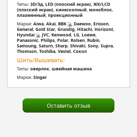
Типы:
3D/3д
,
LED (плоский экран)
,
ЖК/LCD
(плоский экран)
,
кинескопный
,
моноблок
,
плазменный
,
проекционный
Марки:
Aiwa
,
Akai
,
BBK
,
Daewoo
,
Erisson
,
General
,
Gold Star
,
Grundig
,
Hitachi
,
Horizont
,
Hyundai
,
JVC
,
Kenwood
,
LG
,
Loewe
,
Panasonic
,
Philips
,
Polar
,
Rolsen
,
Rubin
,
Samsung
,
Saturn
,
Sharp
,
Shivaki
,
Sony
,
Supra
,
Thomson
,
Toshiba
,
Vestel
,
Сокол
Шить/Вышивать:
Типы:
оверлок
,
швейная машина
Марки:
Singer
Оставить отзыв