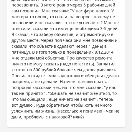
перезвонить. В итоге ровно через 5 рабочих дней
сам позвонил. Мне сказали: "У нас форс-мажер. У
мастера то понос, то сопли. на вопрос : почему не
позвонили и не сказали - что не успеваете ? Мне не
ответили. сказали что им еще необходимо 3-5 дней.
Я сказал, что заберу объектив, и отремонтирую в
другом месте. Через пол часа они мне позвонили и
сказали что объектив сделают через 1 день( в
пятницу). В итоге только в понедельник 8.12.2014
мне отдали мой объектив. Про качество ремонта
ничего не могу сказать (надо потестить). Заплатил,
кстати, на 800 рублей больше чем договаривались.
Просил о скидке - мол задержали и обещали сделать
вовремя, а не сделали. На меня начали орать,
попросил кассовый чек, на что мне сказали: "у нас
так не принято ". "обещать не значит жениться, то
что мы обещали , еще ничего не значит". теперь
вот думаю , куда обратиться чтобы хоть немного
усложнить им жизнь. (насколько я понимаю - чек не
дали, проблемы с налоговой? или?)