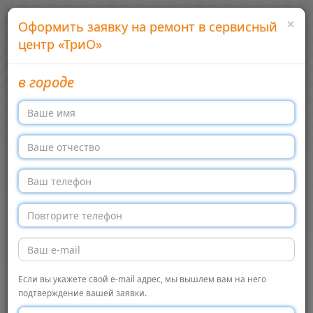
×
Оформить заявку на ремонт в сервисный
центр «ТриО»
в городе
Добавить сервисный центр
Войти
Сервисные центры бытовой техники в России
Меню →
Перекл
навига
Главная
ТриО, Набережные Челны
Сервисный центр
Если вы укажете свой e-mail адрес, мы вышлем вам на него
Сервисный
← Обратно в список
подтверждение вашей заявки.