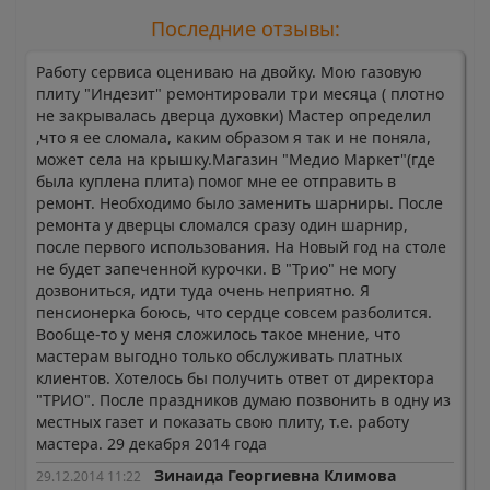
Последние отзывы:
Работу сервиса оцениваю на двойку. Мою газовую
плиту "Индезит" ремонтировали три месяца ( плотно
не закрывалась дверца духовки) Мастер определил
,что я ее сломала, каким образом я так и не поняла,
может села на крышку.Магазин "Медио Маркет"(где
была куплена плита) помог мне ее отправить в
ремонт. Необходимо было заменить шарниры. После
ремонта у дверцы сломался сразу один шарнир,
после первого использования. На Новый год на столе
не будет запеченной курочки. В "Трио" не могу
дозвониться, идти туда очень неприятно. Я
пенсионерка боюсь, что сердце совсем разболится.
Вообще-то у меня сложилось такое мнение, что
мастерам выгодно только обслуживать платных
клиентов. Хотелось бы получить ответ от директора
"ТРИО". После праздников думаю позвонить в одну из
местных газет и показать свою плиту, т.е. работу
мастера. 29 декабря 2014 года
Зинаида Георгиевна Климова
29.12.2014 11:22