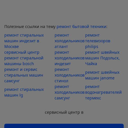
Полезные ссылки на тему
ремонт бытовой техники
:
ремонт стиральных
ремонт
ремонт
машин индезит в
холодильников
телевизоров
Москве
атлант
philips
сервисный центр
ремонт
ремонт швейных
ремонт стиральной
холодильников
машин Подольск,
машины bosch
индезит
Чайка
ремонт и сервис
ремонт
ремонт швейных
стиральных машин
холодильников
машин janome
самсунг
стинол
ремонт
ремонт
ремонт стиральных
холодильников
водонагревателей
машин lg
самсунг
термекс
сервисный центр в