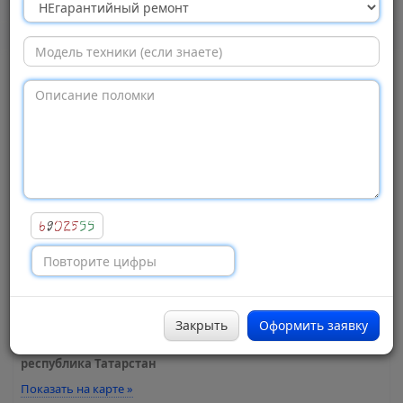
центр «ТриО»,
Набережные Челны
Просмотров:
2054
Адрес:
проспект Вахитова, 20
, Новый Город к-с 30/05
Город:
Набережные Челны
Район:
Автозаводский
Закрыть
Оформить заявку
Регион:
республика Татарстан
Показать на карте »