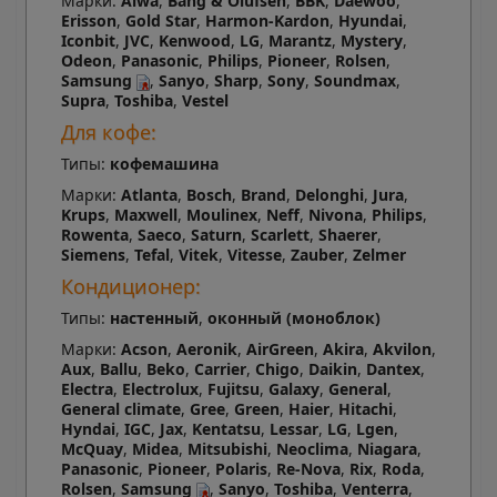
Марки:
Aiwa
,
Bang & Olufsen
,
BBK
,
Daewoo
,
Erisson
,
Gold Star
,
Harmon-Kardon
,
Hyundai
,
Iconbit
,
JVC
,
Kenwood
,
LG
,
Marantz
,
Mystery
,
Odeon
,
Panasonic
,
Philips
,
Pioneer
,
Rolsen
,
Samsung
,
Sanyo
,
Sharp
,
Sony
,
Soundmax
,
Supra
,
Toshiba
,
Vestel
Для кофе:
Типы:
кофемашина
Марки:
Atlanta
,
Bosch
,
Brand
,
Delonghi
,
Jura
,
Krups
,
Maxwell
,
Moulinex
,
Neff
,
Nivona
,
Philips
,
Rowenta
,
Saeco
,
Saturn
,
Scarlett
,
Shaerer
,
Siemens
,
Tefal
,
Vitek
,
Vitesse
,
Zauber
,
Zelmer
Кондиционер:
Типы:
настенный
,
оконный (моноблок)
Марки:
Acson
,
Aeronik
,
AirGreen
,
Akira
,
Akvilon
,
Aux
,
Ballu
,
Beko
,
Carrier
,
Chigo
,
Daikin
,
Dantex
,
Electra
,
Electrolux
,
Fujitsu
,
Galaxy
,
General
,
General climate
,
Gree
,
Green
,
Haier
,
Hitachi
,
Hyndai
,
IGC
,
Jax
,
Kentatsu
,
Lessar
,
LG
,
Lgen
,
McQuay
,
Midea
,
Mitsubishi
,
Neoclima
,
Niagara
,
Panasonic
,
Pioneer
,
Polaris
,
Re-Nova
,
Rix
,
Roda
,
Rolsen
,
Samsung
,
Sanyo
,
Toshiba
,
Venterra
,