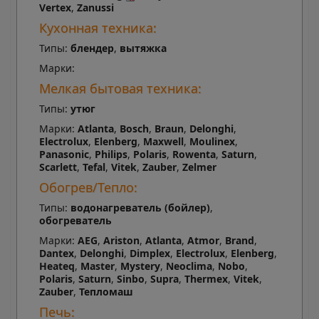
Vertex
,
Zanussi
Кухонная техника:
Типы:
блендер
,
вытяжка
Марки:
Мелкая бытовая техника:
Типы:
утюг
Марки:
Atlanta
,
Bosch
,
Braun
,
Delonghi
,
Electrolux
,
Elenberg
,
Maxwell
,
Moulinex
,
Panasonic
,
Philips
,
Polaris
,
Rowenta
,
Saturn
,
Scarlett
,
Tefal
,
Vitek
,
Zauber
,
Zelmer
Обогрев/Тепло:
Типы:
водонагреватель (бойлер)
,
обогреватель
Марки:
AEG
,
Ariston
,
Atlanta
,
Atmor
,
Brand
,
Dantex
,
Delonghi
,
Dimplex
,
Electrolux
,
Elenberg
,
Heateq
,
Master
,
Mystery
,
Neoclima
,
Nobo
,
Polaris
,
Saturn
,
Sinbo
,
Supra
,
Thermex
,
Vitek
,
Zauber
,
Тепломаш
Печь: