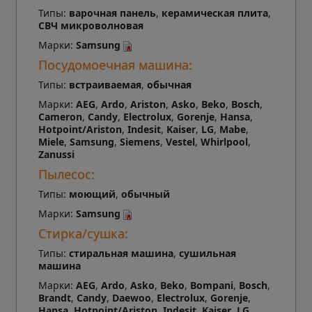
Типы:
варочная панель
,
керамическая плита
,
СВЧ микроволновая
Марки:
Samsung
Посудомоечная машина:
Типы:
встраиваемая
,
обычная
Марки:
AEG
,
Ardo
,
Ariston
,
Asko
,
Beko
,
Bosch
,
Cameron
,
Candy
,
Electrolux
,
Gorenje
,
Hansa
,
Hotpoint/Ariston
,
Indesit
,
Kaiser
,
LG
,
Mabe
,
Miele
,
Samsung
,
Siemens
,
Vestel
,
Whirlpool
,
Zanussi
Пылесос:
Типы:
моющий
,
обычный
Марки:
Samsung
Стирка/сушка:
Типы:
стиральная машина
,
сушильная
машина
Марки:
AEG
,
Ardo
,
Asko
,
Beko
,
Bompani
,
Bosch
,
Brandt
,
Candy
,
Daewoo
,
Electrolux
,
Gorenje
,
Hansa
,
Hotpoint/Ariston
,
Indesit
,
Kaiser
,
LG
,