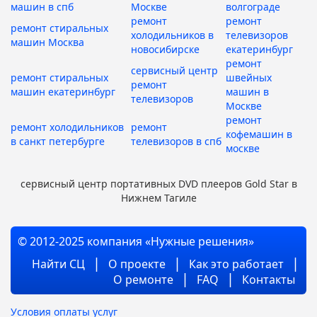
машин в спб
Москве
волгограде
ремонт
ремонт
ремонт стиральных
холодильников в
телевизоров
машин Москва
новосибирске
екатеринбург
ремонт
сервисный центр
ремонт стиральных
швейных
ремонт
машин екатеринбург
машин в
телевизоров
Москве
ремонт
ремонт холодильников
ремонт
кофемашин в
в санкт петербурге
телевизоров в спб
москве
сервисный центр портативных DVD плееров Gold Star в
Нижнем Тагиле
© 2012-2025 компания «Нужные решения»
Найти СЦ
О проекте
Как это работает
О ремонте
FAQ
Контакты
Условия оплаты услуг