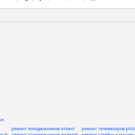
ки
:
ремонт холодильников атлант
ремонт телевизоров phil
osch
ремонт холодильников индезит
ремонт швейных машин 