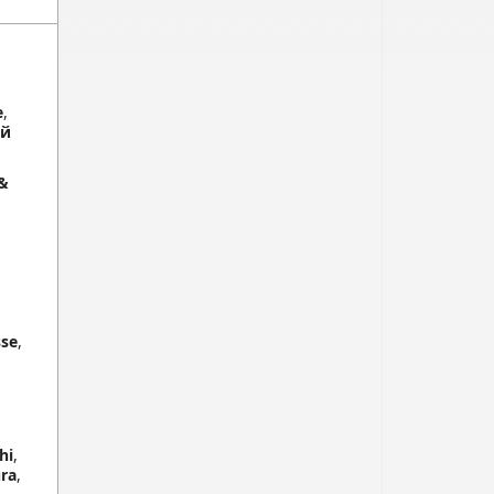
е
,
ой
&
sse
,
hi
,
ura
,