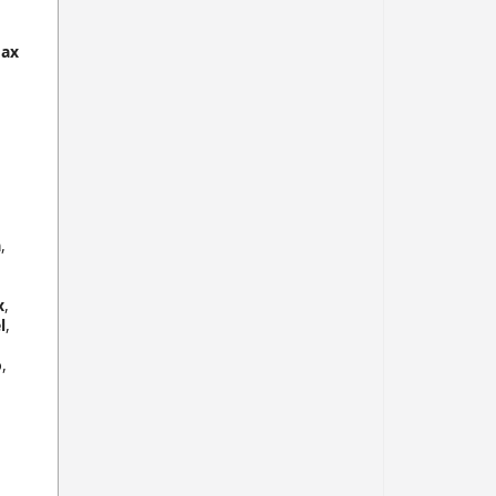
max
a
,
x
,
l
,
o
,