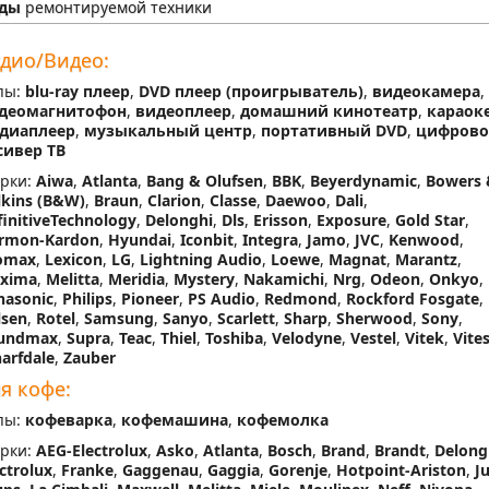
ды
ремонтируемой техники
дио/Видео:
пы:
blu-ray плеер
,
DVD плеер (проигрыватель)
,
видеокамера
,
деомагнитофон
,
видеоплеер
,
домашний кинотеатр
,
караок
диаплеер
,
музыкальный центр
,
портативный DVD
,
цифров
сивер ТВ
рки:
Aiwa
,
Atlanta
,
Bang & Olufsen
,
BBK
,
Beyerdynamic
,
Bowers 
lkins (В&W)
,
Braun
,
Clarion
,
Classe
,
Daewoo
,
Dali
,
finitiveTechnology
,
Delonghi
,
Dls
,
Erisson
,
Exposure
,
Gold Star
,
rmon-Kardon
,
Hyundai
,
Iconbit
,
Integra
,
Jamo
,
JVC
,
Kenwood
,
omax
,
Lexicon
,
LG
,
Lightning Audio
,
Loewe
,
Magnat
,
Marantz
,
xima
,
Melitta
,
Meridia
,
Mystery
,
Nakamichi
,
Nrg
,
Odeon
,
Onkyo
,
nasonic
,
Philips
,
Pioneer
,
PS Audio
,
Redmond
,
Rockford Fosgate
,
lsen
,
Rotel
,
Samsung
,
Sanyo
,
Scarlett
,
Sharp
,
Sherwood
,
Sony
,
undmax
,
Supra
,
Teac
,
Thiel
,
Toshiba
,
Velodyne
,
Vestel
,
Vitek
,
Vite
arfdale
,
Zauber
я кофе:
пы:
кофеварка
,
кофемашина
,
кофемолка
рки:
AEG-Electrolux
,
Asko
,
Atlanta
,
Bosch
,
Brand
,
Brandt
,
Delong
ctrolux
,
Franke
,
Gaggenau
,
Gaggia
,
Gorenje
,
Hotpoint-Ariston
,
J