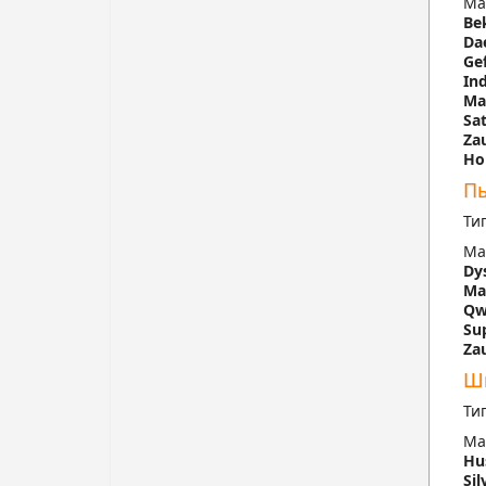
Ма
Be
Da
Ge
Ind
Ma
Sa
Za
Но
Пы
Ти
Ма
Dy
Ma
Qw
Su
Za
Ш
Ти
Ма
Hu
Sil