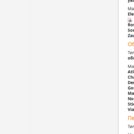
ув
Ма
Ele
,
Ro
So
Za
Об
Ти
об
Ма
Atl
Ch
De
Go
Ma
No
Sti
Vi
Пе
Ти