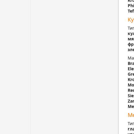
Kr
Phi
Tef
Ку
Ти
ку
мя
фр
эл
Ма
Br
Ele
Gr
Kr
Mo
Re
Si
Za
Ме
Ме
Ти
гл