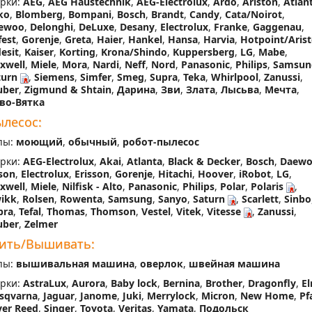
рки:
AEG
,
AEG Haustechnik
,
AEG-Electrolux
,
Ardo
,
Ariston
,
Atlan
ko
,
Blomberg
,
Bompani
,
Bosch
,
Brandt
,
Candy
,
Cata/Noirot
,
ewoo
,
Delonghi
,
DeLuxe
,
Desany
,
Electrolux
,
Franke
,
Gaggenau
,
fest
,
Gorenje
,
Greta
,
Haier
,
Hankel
,
Hansa
,
Harvia
,
Hotpoint/Aris
esit
,
Kaiser
,
Korting
,
Krona/Shindo
,
Kuppersberg
,
LG
,
Mabe
,
xwell
,
Miele
,
Mora
,
Nardi
,
Neff
,
Nord
,
Panasonic
,
Philips
,
Samsun
turn
,
Siemens
,
Simfer
,
Smeg
,
Supra
,
Teka
,
Whirlpool
,
Zanussi
,
uber
,
Zigmund & Shtain
,
Дарина
,
Зви
,
Злата
,
Лысьва
,
Мечта
,
во-Вятка
лесос:
пы:
моющий
,
обычный
,
робот-пылесос
рки:
AEG-Electrolux
,
Akai
,
Atlanta
,
Black & Decker
,
Bosch
,
Daew
son
,
Electrolux
,
Erisson
,
Gorenje
,
Hitachi
,
Hoover
,
iRobot
,
LG
,
xwell
,
Miele
,
Nilfisk - Alto
,
Panasonic
,
Philips
,
Polar
,
Polaris
,
ikk
,
Rolsen
,
Rowenta
,
Samsung
,
Sanyo
,
Saturn
,
Scarlett
,
Sinbo
pra
,
Tefal
,
Thomas
,
Thomson
,
Vestel
,
Vitek
,
Vitesse
,
Zanussi
,
uber
,
Zelmer
ить/Вышивать:
пы:
вышивальная машина
,
оверлок
,
швейная машина
рки:
AstraLux
,
Aurora
,
Baby lock
,
Bernina
,
Brother
,
Dragonfly
,
El
sqvarna
,
Jaguar
,
Janome
,
Juki
,
Merrylock
,
Micron
,
New Home
,
Pf
ver Reed
,
Singer
,
Toyota
,
Veritas
,
Yamata
,
Подольск