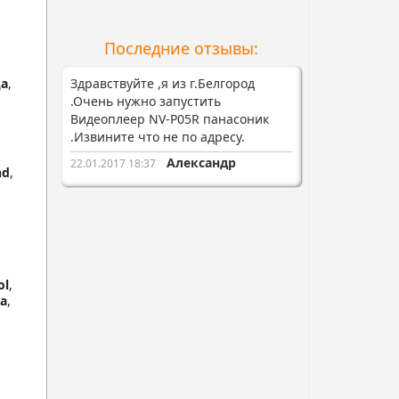
Последние отзывы:
а
,
Здравствуйте ,я из г.Белгород
.Очень нужно запустить
Видеоплеер NV-P05R панасоник
.Извините что не по адресу.
Александр
22.01.2017 18:37
nd
,
ol
,
а
,