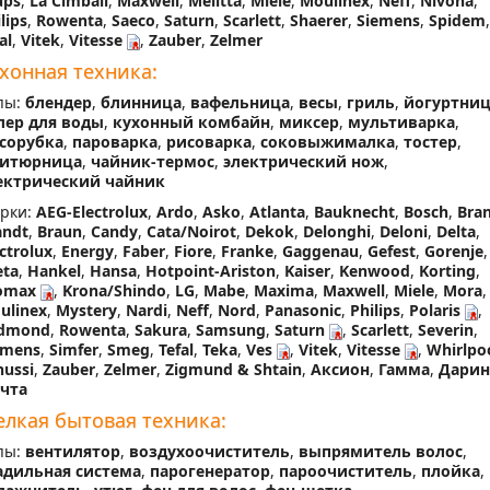
ups
,
La Cimbali
,
Maxwell
,
Melitta
,
Miele
,
Moulinex
,
Neff
,
Nivona
,
lips
,
Rowenta
,
Saeco
,
Saturn
,
Scarlett
,
Shaerer
,
Siemens
,
Spidem
,
al
,
Vitek
,
Vitesse
,
Zauber
,
Zelmer
хонная техника:
пы:
блендер
,
блинница
,
вафельница
,
весы
,
гриль
,
йогуртниц
лер для воды
,
кухонный комбайн
,
миксер
,
мультиварка
,
сорубка
,
пароварка
,
рисоварка
,
соковыжималка
,
тостер
,
итюрница
,
чайник-термос
,
электрический нож
,
ектрический чайник
рки:
AEG-Electrolux
,
Ardo
,
Asko
,
Atlanta
,
Bauknecht
,
Bosch
,
Bra
andt
,
Braun
,
Candy
,
Cata/Noirot
,
Dekok
,
Delonghi
,
Deloni
,
Delta
,
ctrolux
,
Energy
,
Faber
,
Fiore
,
Franke
,
Gaggenau
,
Gefest
,
Gorenje
,
eta
,
Hankel
,
Hansa
,
Hotpoint-Ariston
,
Kaiser
,
Kenwood
,
Korting
,
omax
,
Krona/Shindo
,
LG
,
Mabe
,
Maxima
,
Maxwell
,
Miele
,
Mora
,
ulinex
,
Mystery
,
Nardi
,
Neff
,
Nord
,
Panasonic
,
Philips
,
Polaris
,
dmond
,
Rowenta
,
Sakura
,
Samsung
,
Saturn
,
Scarlett
,
Severin
,
emens
,
Simfer
,
Smeg
,
Tefal
,
Teka
,
Ves
,
Vitek
,
Vitesse
,
Whirlpo
nussi
,
Zauber
,
Zelmer
,
Zigmund & Shtain
,
Аксион
,
Гамма
,
Дарин
чта
лкая бытовая техника:
пы:
вентилятор
,
воздухоочиститель
,
выпрямитель волос
,
адильная система
,
парогенератор
,
пароочиститель
,
плойка
,