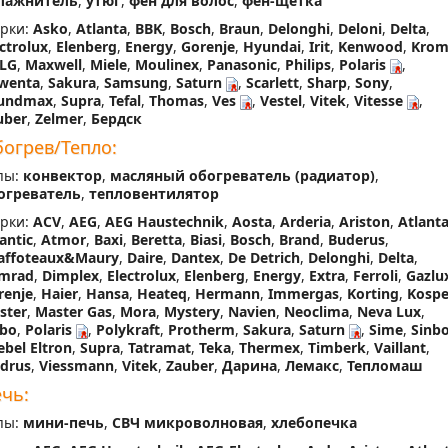
лажнитель
,
утюг
,
фен для волос
,
фен-щетка
рки:
Asko
,
Atlanta
,
BBK
,
Bosch
,
Braun
,
Delonghi
,
Deloni
,
Delta
,
ctrolux
,
Elenberg
,
Energy
,
Gorenje
,
Hyundai
,
Irit
,
Kenwood
,
Kro
LG
,
Maxwell
,
Miele
,
Moulinex
,
Panasonic
,
Philips
,
Polaris
,
wenta
,
Sakura
,
Samsung
,
Saturn
,
Scarlett
,
Sharp
,
Sony
,
undmax
,
Supra
,
Tefal
,
Thomas
,
Ves
,
Vestel
,
Vitek
,
Vitesse
,
uber
,
Zelmer
,
Бердск
огрев/Тепло:
пы:
конвектор
,
масляный обогреватель (радиатор)
,
огреватель
,
тепловентилятор
рки:
ACV
,
AEG
,
AEG Haustechnik
,
Aosta
,
Arderia
,
Ariston
,
Atlant
antic
,
Atmor
,
Baxi
,
Beretta
,
Biasi
,
Bosch
,
Brand
,
Buderus
,
affoteaux&Maury
,
Daire
,
Dantex
,
De Detrich
,
Delonghi
,
Delta
,
mrad
,
Dimplex
,
Electrolux
,
Elenberg
,
Energy
,
Extra
,
Ferroli
,
Gazlu
renje
,
Haier
,
Hansa
,
Heateq
,
Hermann
,
Immergas
,
Korting
,
Kospe
ster
,
Master Gas
,
Mora
,
Mystery
,
Navien
,
Neoclima
,
Neva Lux
,
bo
,
Polaris
,
Polykraft
,
Protherm
,
Sakura
,
Saturn
,
Sime
,
Sinb
ebel Eltron
,
Supra
,
Tatramat
,
Teka
,
Thermex
,
Timberk
,
Vaillant
,
adrus
,
Viessmann
,
Vitek
,
Zauber
,
Дарина
,
Лемакс
,
Тепломаш
чь:
пы:
мини-печь
,
СВЧ микроволновая
,
хлебопечка