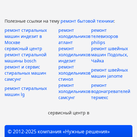
Полезные ссылки на тему
ремонт бытовой техники
:
ремонт стиральных
ремонт
ремонт
машин индезит в
холодильников
телевизоров
Москве
атлант
philips
сервисный центр
ремонт
ремонт швейных
ремонт стиральной
холодильников
машин Подольск,
машины bosch
индезит
Чайка
ремонт и сервис
ремонт
ремонт швейных
стиральных машин
холодильников
машин janome
самсунг
стинол
ремонт
ремонт
ремонт стиральных
холодильников
водонагревателей
машин lg
самсунг
термекс
сервисный центр в
© 2012-2025 компания «Нужные решения»