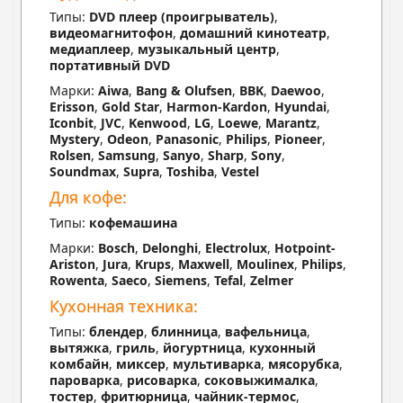
Типы:
DVD плеер (проигрыватель)
,
видеомагнитофон
,
домашний кинотеатр
,
медиаплеер
,
музыкальный центр
,
портативный DVD
Марки:
Aiwa
,
Bang & Olufsen
,
BBK
,
Daewoo
,
Erisson
,
Gold Star
,
Harmon-Kardon
,
Hyundai
,
Iconbit
,
JVC
,
Kenwood
,
LG
,
Loewe
,
Marantz
,
Mystery
,
Odeon
,
Panasonic
,
Philips
,
Pioneer
,
Rolsen
,
Samsung
,
Sanyo
,
Sharp
,
Sony
,
Soundmax
,
Supra
,
Toshiba
,
Vestel
Для кофе:
Типы:
кофемашина
Марки:
Bosch
,
Delonghi
,
Electrolux
,
Hotpoint-
Ariston
,
Jura
,
Krups
,
Maxwell
,
Moulinex
,
Philips
,
Rowenta
,
Saeco
,
Siemens
,
Tefal
,
Zelmer
Кухонная техника:
Типы:
блендер
,
блинница
,
вафельница
,
вытяжка
,
гриль
,
йогуртница
,
кухонный
комбайн
,
миксер
,
мультиварка
,
мясорубка
,
пароварка
,
рисоварка
,
соковыжималка
,
тостер
,
фритюрница
,
чайник-термос
,