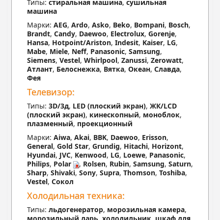
Типы:
стиральная машина
,
сушильная
машина
Марки:
AEG
,
Ardo
,
Asko
,
Beko
,
Bompani
,
Bosch
,
Brandt
,
Candy
,
Daewoo
,
Electrolux
,
Gorenje
,
Hansa
,
Hotpoint/Ariston
,
Indesit
,
Kaiser
,
LG
,
Mabe
,
Miele
,
Neff
,
Panasonic
,
Samsung
,
Siemens
,
Vestel
,
Whirlpool
,
Zanussi
,
Zerowatt
,
Атлант
,
Белоснежка
,
Вятка
,
Океан
,
Славда
,
Фея
Телевизор:
Типы:
3D/3д
,
LED (плоский экран)
,
ЖК/LCD
(плоский экран)
,
кинескопный
,
моноблок
,
плазменный
,
проекционный
Марки:
Aiwa
,
Akai
,
BBK
,
Daewoo
,
Erisson
,
General
,
Gold Star
,
Grundig
,
Hitachi
,
Horizont
,
Hyundai
,
JVC
,
Kenwood
,
LG
,
Loewe
,
Panasonic
,
Philips
,
Polar
,
Rolsen
,
Rubin
,
Samsung
,
Saturn
,
Sharp
,
Shivaki
,
Sony
,
Supra
,
Thomson
,
Toshiba
,
Vestel
,
Сокол
Холодильная техника:
Типы:
льдогенератор
,
морозильная камера
,
морозильный ларь
,
холодильник
,
шкаф для