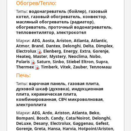
Обогрев/Тепло:
Типы:
водонагреватель (бойлер)
,
газовый
котел
,
газовый обогреватель
,
конвектор
,
масляный обогреватель (радиатор)
,
обогреватель
,
проточный водонагреватель
,
тепловентилятор
,
электрокотел
Марки:
AEG
,
Aosta
,
Ariston
,
Atlanta
,
Atlantic
,
Atmor
,
Brand
,
Dantex
,
Delonghi
,
Delta
,
Dimplex
,
Electrolux
,
Elenberg
,
Energy
,
Extra
,
Gorenje
,
Heateq
,
Master
,
Mystery
,
Neoclima
,
Nobo
,
Polaris
,
Saturn
,
Sinbo
,
Stiebel Eltron
,
Supra
,
Thermex
,
Timberk
,
Vitek
,
Zauber
,
Тепломаш
Печь:
Типы:
варочная панель
,
газовая плита
,
духовой шкаф (духовка)
,
индукционная
плита
,
керамическая плита
,
комбинированная
,
СВЧ микроволновая
,
электроплита
Марки:
AEG
,
Ardo
,
Ariston
,
Atlanta
,
Beko
,
Bompani
,
Bosch
,
Candy
,
Cata/Noirot
,
Delonghi
,
DeLuxe
,
Desany
,
Electrolux
,
Gaggenau
,
Gefest
,
Gorenje
,
Greta
,
Hansa
,
Harvia
,
Hotpoint/Ariston
,