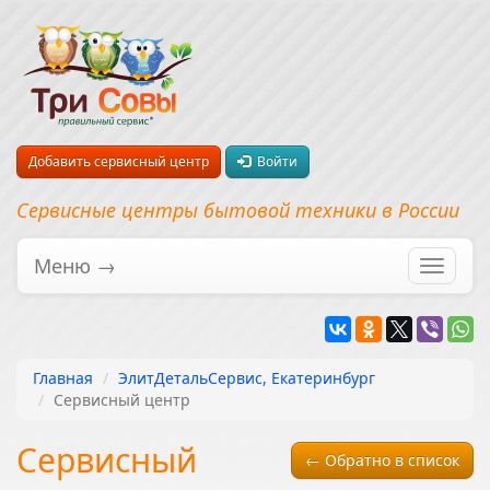
Добавить сервисный центр
Войти
Сервисные центры бытовой техники в России
Меню →
Перекл
навига
Главная
ЭлитДетальСервис, Екатеринбург
Сервисный центр
Сервисный
← Обратно в список