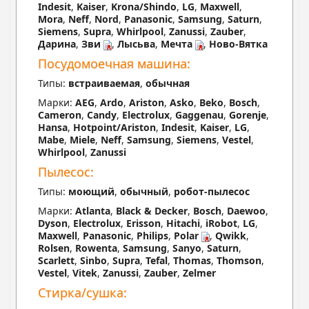
Indesit
,
Kaiser
,
Krona/Shindo
,
LG
,
Maxwell
,
Mora
,
Neff
,
Nord
,
Panasonic
,
Samsung
,
Saturn
,
Siemens
,
Supra
,
Whirlpool
,
Zanussi
,
Zauber
,
Дарина
,
Зви
,
Лысьва
,
Мечта
,
Ново-Вятка
Посудомоечная машина:
Типы:
встраиваемая
,
обычная
Марки:
AEG
,
Ardo
,
Ariston
,
Asko
,
Beko
,
Bosch
,
Cameron
,
Candy
,
Electrolux
,
Gaggenau
,
Gorenje
,
Hansa
,
Hotpoint/Ariston
,
Indesit
,
Kaiser
,
LG
,
Mabe
,
Miele
,
Neff
,
Samsung
,
Siemens
,
Vestel
,
Whirlpool
,
Zanussi
Пылесос:
Типы:
моющий
,
обычный
,
робот-пылесос
Марки:
Atlanta
,
Black & Decker
,
Bosch
,
Daewoo
,
Dyson
,
Electrolux
,
Erisson
,
Hitachi
,
iRobot
,
LG
,
Maxwell
,
Panasonic
,
Philips
,
Polar
,
Qwikk
,
Rolsen
,
Rowenta
,
Samsung
,
Sanyo
,
Saturn
,
Scarlett
,
Sinbo
,
Supra
,
Tefal
,
Thomas
,
Thomson
,
Vestel
,
Vitek
,
Zanussi
,
Zauber
,
Zelmer
Стирка/сушка: