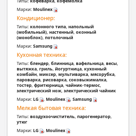
Типы:
кофеварка
,
кофемолка
Марки:
Moulinex
Кондиционер:
Типы:
колонного типа
,
напольный
(мобильный)
,
настенный
,
оконный
(моноблок)
,
потолочный
Марки:
Samsung
Кухонная техника:
Типы:
блендер
,
блинница
,
вафельница
,
весы
,
вытяжка
,
гриль
,
йогуртница
,
кухонный
комбайн
,
миксер
,
мультиварка
,
мясорубка
,
пароварка
,
рисоварка
,
соковыжималка
,
тостер
,
фритюрница
,
чайник-термос
,
электрический нож
,
электрический чайник
Марки:
LG
,
Moulinex
,
Samsung
Мелкая бытовая техника:
Типы:
воздухоочиститель
,
парогенератор
,
утюг
Марки:
LG
,
Moulinex