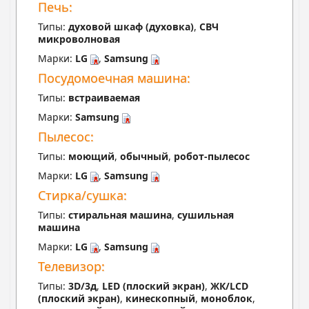
Печь:
Типы:
духовой шкаф (духовка)
,
СВЧ
микроволновая
Марки:
LG
,
Samsung
Посудомоечная машина:
Типы:
встраиваемая
Марки:
Samsung
Пылесос:
Типы:
моющий
,
обычный
,
робот-пылесос
Марки:
LG
,
Samsung
Стирка/сушка:
Типы:
стиральная машина
,
сушильная
машина
Марки:
LG
,
Samsung
Телевизор:
Типы:
3D/3д
,
LED (плоский экран)
,
ЖК/LCD
(плоский экран)
,
кинескопный
,
моноблок
,