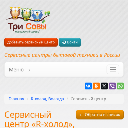
Добавить сервисный центр
Войти
Сервисные центры бытовой техники в России
Меню →
Перекл
навига
Главная
R-холод, Вологда
Сервисный центр
Сервисный
← Обратно в список
центр «R-холод»,