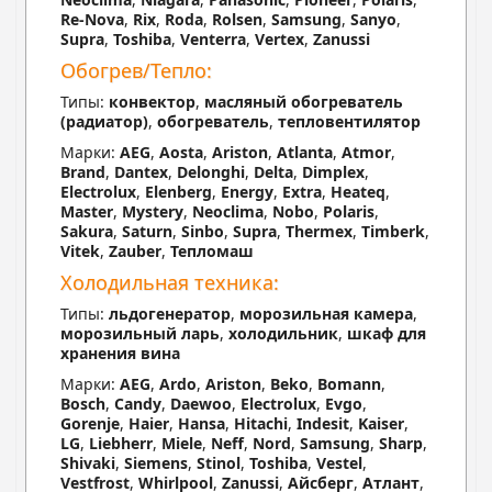
Re-Nova
,
Rix
,
Roda
,
Rolsen
,
Samsung
,
Sanyo
,
Supra
,
Toshiba
,
Venterra
,
Vertex
,
Zanussi
Обогрев/Тепло:
Типы:
конвектор
,
масляный обогреватель
(радиатор)
,
обогреватель
,
тепловентилятор
Марки:
AEG
,
Aosta
,
Ariston
,
Atlanta
,
Atmor
,
Brand
,
Dantex
,
Delonghi
,
Delta
,
Dimplex
,
Electrolux
,
Elenberg
,
Energy
,
Extra
,
Heateq
,
Master
,
Mystery
,
Neoclima
,
Nobo
,
Polaris
,
Sakura
,
Saturn
,
Sinbo
,
Supra
,
Thermex
,
Timberk
,
Vitek
,
Zauber
,
Тепломаш
Холодильная техника:
Типы:
льдогенератор
,
морозильная камера
,
морозильный ларь
,
холодильник
,
шкаф для
хранения вина
Марки:
AEG
,
Ardo
,
Ariston
,
Beko
,
Bomann
,
Bosch
,
Candy
,
Daewoo
,
Electrolux
,
Evgo
,
Gorenje
,
Haier
,
Hansa
,
Hitachi
,
Indesit
,
Kaiser
,
LG
,
Liebherr
,
Miele
,
Neff
,
Nord
,
Samsung
,
Sharp
,
Shivaki
,
Siemens
,
Stinol
,
Toshiba
,
Vestel
,
Vestfrost
,
Whirlpool
,
Zanussi
,
Айсберг
,
Атлант
,