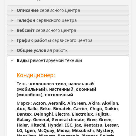
Описание
сервисного центра
Телефон
сервисного центра
Вебсайт
сервисного центра
График работы
сервисного центра
Общие условия
работы
Виды
ремонтируемой техники
Кондиционер:
Типы:
колонного типа
,
напольный
(мобильный)
,
настенный
,
оконный
(моноблок)
,
потолочный
Марки:
Acson
,
Aeronik
,
AirGreen
,
Akira
,
Akvilon
,
Aux
,
Ballu
,
Beko
,
Bimatek
,
Carrier
,
Chigo
,
Daikin
,
Dantex
,
Delonghi
,
Electra
,
Electrolux
,
Fujitsu
,
Galaxy
,
General
,
General climate
,
Gree
,
Green
,
Haier
,
Hitachi
,
Hyndai
,
IGC
,
Jax
,
Kentatsu
,
Lessar
,
LG
,
Lgen
,
McQuay
,
Midea
,
Mitsubishi
,
Mystery
,
Neoclima
,
Niagara
,
Panasonic
,
Pioneer
,
Polaris
,