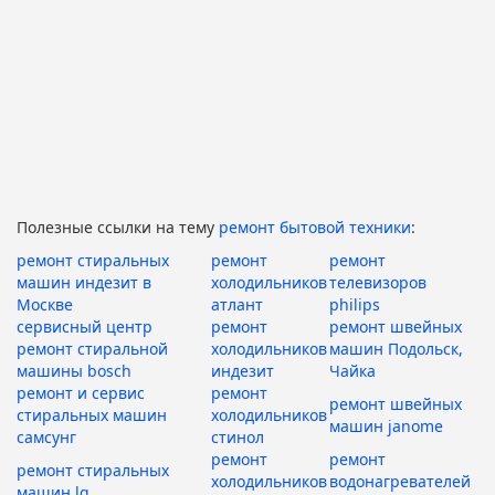
Полезные ссылки на тему
ремонт бытовой техники
:
ремонт стиральных
ремонт
ремонт
машин индезит в
холодильников
телевизоров
Москве
атлант
philips
сервисный центр
ремонт
ремонт швейных
ремонт стиральной
холодильников
машин Подольск,
машины bosch
индезит
Чайка
ремонт и сервис
ремонт
ремонт швейных
стиральных машин
холодильников
машин janome
самсунг
стинол
ремонт
ремонт
ремонт стиральных
холодильников
водонагревателей
машин lg