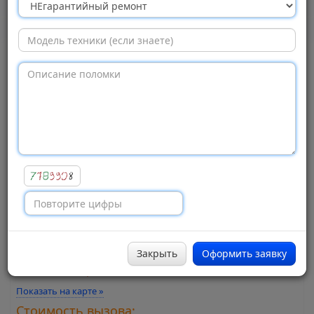
Group»,
Москва
Просмотров:
1686
Адрес:
Щербаковская улица, 44а
Город:
Москва
Метро:
Семеновская
Закрыть
Оформить заявку
Район:
Соколиная Гора
Показать на карте »
Стоимость вызова: