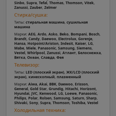
Sinbo
,
Supra
,
Tefal
,
Thomas
,
Thomson
,
Vitek
,
Zanussi
,
Zauber
,
Zelmer
Стирка/сушка:
Типы:
стиральная машина
,
сушильная
машина
Марки:
AEG
,
Ardo
,
Asko
,
Beko
,
Bompani
,
Bosch
,
Brandt
,
Candy
,
Daewoo
,
Electrolux
,
Gorenje
,
Hansa
,
Hotpoint/Ariston
,
Indesit
,
Kaiser
,
LG
,
Mabe
,
Miele
,
Panasonic
,
Samsung
,
Siemens
,
Vestel
,
Whirlpool
,
Zanussi
,
Атлант
,
Белоснежка
,
Вятка
,
Океан
,
Славда
,
Фея
Телевизор:
Типы:
LED (плоский экран)
,
ЖК/LCD (плоский
экран)
,
кинескопный
,
плазменный
Марки:
Aiwa
,
Akai
,
BBK
,
Daewoo
,
Erisson
,
General
,
Gold Star
,
Grundig
,
Hitachi
,
Horizont
,
Hyundai
,
JVC
,
Kenwood
,
LG
,
Loewe
,
Panasonic
,
Philips
,
Polar
,
Rolsen
,
Samsung
,
Saturn
,
Sharp
,
Shivaki
,
Sony
,
Supra
,
Thomson
,
Toshiba
,
Vestel
Холодильная техника: