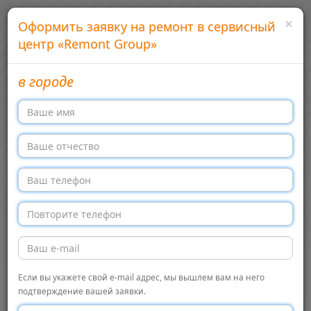
×
Оформить заявку на ремонт в сервисный
центр «Remont Group»
в городе
Добавить сервисный центр
Войти
Сервисные центры бытовой техники в России
Меню →
Перекл
навига
Главная
Remont Group, Москва
Сервисный центр
Сервисный
← Обратно в список
Если вы укажете свой e-mail адрес, мы вышлем вам на него
подтверждение вашей заявки.
центр «Remont