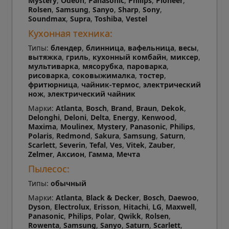
Mystery
,
Odeon
,
Panasonic
,
Philips
,
Pioneer
,
Rolsen
,
Samsung
,
Sanyo
,
Sharp
,
Sony
,
Soundmax
,
Supra
,
Toshiba
,
Vestel
Кухонная техника:
Типы:
блендер
,
блинница
,
вафельница
,
весы
,
вытяжка
,
гриль
,
кухонный комбайн
,
миксер
,
мультиварка
,
мясорубка
,
пароварка
,
рисоварка
,
соковыжималка
,
тостер
,
фритюрница
,
чайник-термос
,
электрический
нож
,
электрический чайник
Марки:
Atlanta
,
Bosch
,
Brand
,
Braun
,
Dekok
,
Delonghi
,
Deloni
,
Delta
,
Energy
,
Kenwood
,
Maxima
,
Moulinex
,
Mystery
,
Panasonic
,
Philips
,
Polaris
,
Redmond
,
Sakura
,
Samsung
,
Saturn
,
Scarlett
,
Severin
,
Tefal
,
Ves
,
Vitek
,
Zauber
,
Zelmer
,
Аксион
,
Гамма
,
Мечта
Пылесос:
Типы:
обычный
Марки:
Atlanta
,
Black & Decker
,
Bosch
,
Daewoo
,
Dyson
,
Electrolux
,
Erisson
,
Hitachi
,
LG
,
Maxwell
,
Panasonic
,
Philips
,
Polar
,
Qwikk
,
Rolsen
,
Rowenta
,
Samsung
,
Sanyo
,
Saturn
,
Scarlett
,