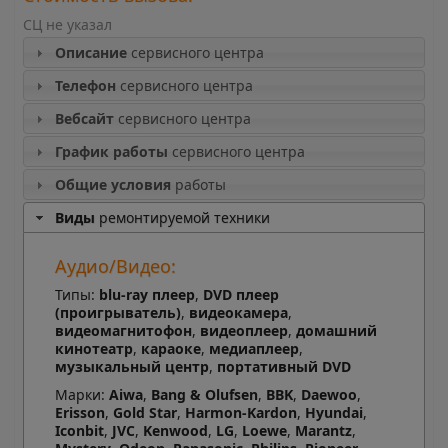
СЦ не указал
Описание
сервисного центра
Телефон
сервисного центра
Вебсайт
сервисного центра
График работы
сервисного центра
Общие условия
работы
Виды
ремонтируемой техники
Аудио/Видео:
Типы:
blu-ray плеер
,
DVD плеер
(проигрыватель)
,
видеокамера
,
видеомагнитофон
,
видеоплеер
,
домашний
кинотеатр
,
караоке
,
медиаплеер
,
музыкальный центр
,
портативный DVD
Марки:
Aiwa
,
Bang & Olufsen
,
BBK
,
Daewoo
,
Erisson
,
Gold Star
,
Harmon-Kardon
,
Hyundai
,
Iconbit
,
JVC
,
Kenwood
,
LG
,
Loewe
,
Marantz
,