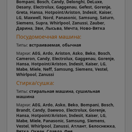
Bompani
,
Bosch
,
Candy
,
Delonghi
,
DeLuxe
,
Desany
,
Electrolux
,
Gaggenau
,
Gefest
,
Gorenje
,
Greta
,
Hansa
,
Hotpoint/Ariston
,
Indesit
,
Kaiser
,
LG
,
Maxwell
,
Nord
,
Panasonic
,
Samsung
,
Saturn
,
Siemens
,
Supra
,
Whirlpool
,
Zanussi
,
Zauber
,
Дарина
,
Зви
,
Лысьва
,
Мечта
,
Ново-Вятка
Посудомоечная машина:
Типы:
встраиваемая
,
обычная
Марки:
AEG
,
Ardo
,
Ariston
,
Asko
,
Beko
,
Bosch
,
Cameron
,
Candy
,
Electrolux
,
Gaggenau
,
Gorenje
,
Hansa
,
Hotpoint/Ariston
,
Indesit
,
Kaiser
,
LG
,
Mabe
,
Miele
,
Neff
,
Samsung
,
Siemens
,
Vestel
,
Whirlpool
,
Zanussi
Стирка/сушка:
Типы:
стиральная машина
,
сушильная
машина
Марки:
AEG
,
Ardo
,
Asko
,
Beko
,
Bompani
,
Bosch
,
Brandt
,
Candy
,
Daewoo
,
Electrolux
,
Gorenje
,
Hansa
,
Hotpoint/Ariston
,
Indesit
,
Kaiser
,
LG
,
Mabe
,
Miele
,
Panasonic
,
Samsung
,
Siemens
,
Vestel
,
Whirlpool
,
Zanussi
,
Атлант
,
Белоснежка
,
Вятка
,
Океан
,
Славда
,
Фея