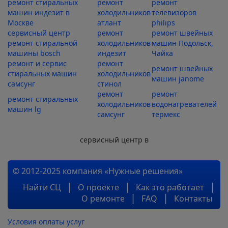
ремонт стиральных
ремонт
ремонт
машин индезит в
холодильников
телевизоров
Москве
атлант
philips
сервисный центр
ремонт
ремонт швейных
ремонт стиральной
холодильников
машин Подольск,
машины bosch
индезит
Чайка
ремонт и сервис
ремонт
ремонт швейных
стиральных машин
холодильников
машин janome
самсунг
стинол
ремонт
ремонт
ремонт стиральных
холодильников
водонагревателей
машин lg
самсунг
термекс
сервисный центр в
© 2012-2025 компания «Нужные решения»
Найти СЦ
О проекте
Как это работает
О ремонте
FAQ
Контакты
Условия оплаты услуг