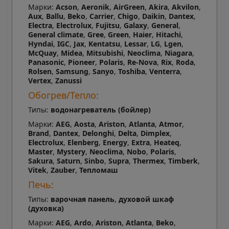
Марки:
Acson
,
Aeronik
,
AirGreen
,
Akira
,
Akvilon
,
Aux
,
Ballu
,
Beko
,
Carrier
,
Chigo
,
Daikin
,
Dantex
,
Electra
,
Electrolux
,
Fujitsu
,
Galaxy
,
General
,
General climate
,
Gree
,
Green
,
Haier
,
Hitachi
,
Hyndai
,
IGC
,
Jax
,
Kentatsu
,
Lessar
,
LG
,
Lgen
,
McQuay
,
Midea
,
Mitsubishi
,
Neoclima
,
Niagara
,
Panasonic
,
Pioneer
,
Polaris
,
Re-Nova
,
Rix
,
Roda
,
Rolsen
,
Samsung
,
Sanyo
,
Toshiba
,
Venterra
,
Vertex
,
Zanussi
Обогрев/Тепло:
Типы:
водонагреватель (бойлер)
Марки:
AEG
,
Aosta
,
Ariston
,
Atlanta
,
Atmor
,
Brand
,
Dantex
,
Delonghi
,
Delta
,
Dimplex
,
Electrolux
,
Elenberg
,
Energy
,
Extra
,
Heateq
,
Master
,
Mystery
,
Neoclima
,
Nobo
,
Polaris
,
Sakura
,
Saturn
,
Sinbo
,
Supra
,
Thermex
,
Timberk
,
Vitek
,
Zauber
,
Тепломаш
Печь:
Типы:
варочная панель
,
духовой шкаф
(духовка)
Марки:
AEG
,
Ardo
,
Ariston
,
Atlanta
,
Beko
,