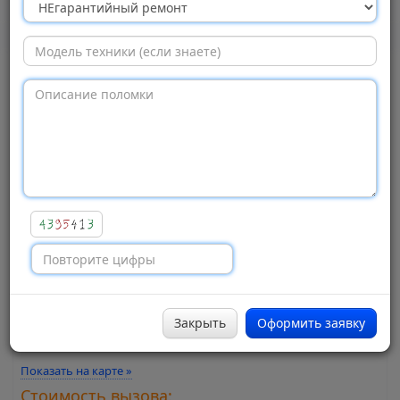
Ремонт»,
Москва
Просмотров:
447
Адрес:
Каширское шоссе, 17к5с1
, 9 офис; 7 этаж
Город:
Москва
Метро:
Каширская
Закрыть
Оформить заявку
Район:
Нагатино-Садовники
Показать на карте »
Стоимость вызова: