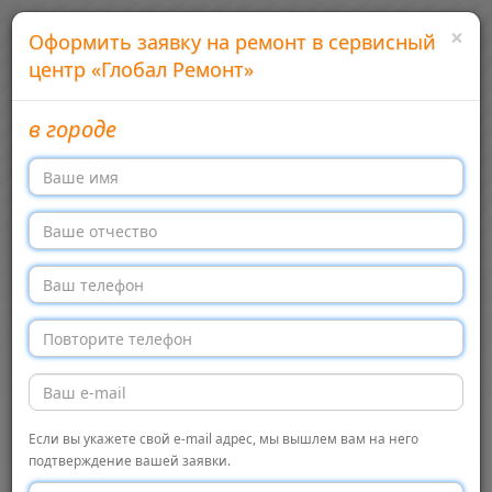
×
Оформить заявку на ремонт в сервисный
центр «Глобал Ремонт»
в городе
Добавить сервисный центр
Войти
Сервисные центры бытовой техники в России
Меню →
Перекл
навига
Главная
Глобал Ремонт, Москва
Сервисный центр
Сервисный
← Обратно в список
Если вы укажете свой e-mail адрес, мы вышлем вам на него
подтверждение вашей заявки.
центр «Глобал