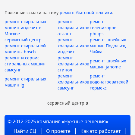
Полезные ссылки на тему
ремонт бытовой техники
:
ремонт стиральных
ремонт
ремонт
машин индезит в
холодильников
телевизоров
Москве
атлант
philips
сервисный центр
ремонт
ремонт швейных
ремонт стиральной
холодильников
машин Подольск,
машины bosch
индезит
Чайка
ремонт и сервис
ремонт
ремонт швейных
стиральных машин
холодильников
машин janome
самсунг
стинол
ремонт
ремонт
ремонт стиральных
холодильников
водонагревателей
машин lg
самсунг
термекс
сервисный центр в
© 2012-2025 компания «Нужные решения»
Найти СЦ
О проекте
Как это работает