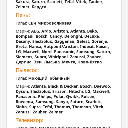
Sakura
,
Saturn
,
Scarlett
,
Tefal
,
Vitek
,
Zauber
,
Zelmer
,
Бердск
Печь:
Типы:
СВЧ микроволновая
Марки:
AEG
,
Ardo
,
Ariston
,
Atlanta
,
Beko
,
Bompani
,
Bosch
,
Candy
,
Delonghi
,
DeLuxe
,
Desany
,
Electrolux
,
Gaggenau
,
Gefest
,
Gorenje
,
Greta
,
Hansa
,
Hotpoint/Ariston
,
Indesit
,
Kaiser
,
LG
,
Maxwell
,
Nord
,
Panasonic
,
Samsung
,
Saturn
,
Siemens
,
Supra
,
Whirlpool
,
Zanussi
,
Zauber
,
Дарина
,
Зви
,
Лысьва
,
Мечта
,
Ново-Вятка
Пылесос:
Типы:
моющий
,
обычный
Марки:
Atlanta
,
Black & Decker
,
Bosch
,
Daewoo
,
Dyson
,
Electrolux
,
Erisson
,
Hitachi
,
LG
,
Maxwell
,
Panasonic
,
Philips
,
Polar
,
Qwikk
,
Rolsen
,
Rowenta
,
Samsung
,
Sanyo
,
Saturn
,
Scarlett
,
Sinbo
,
Supra
,
Tefal
,
Thomas
,
Thomson
,
Vitek
,
Zanussi
,
Zauber
,
Zelmer
Телевизор: