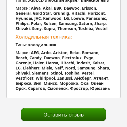
Типы:
ЖК/LCD (плоский экран)
,
кинескопный
Марки:
Aiwa
,
Akai
,
BBK
,
Daewoo
,
Erisson
,
General
,
Gold Star
,
Grundig
,
Hitachi
,
Horizont
,
Hyundai
,
JVC
,
Kenwood
,
LG
,
Loewe
,
Panasonic
,
Philips
,
Polar
,
Rolsen
,
Samsung
,
Saturn
,
Sharp
,
Shivaki
,
Sony
,
Supra
,
Thomson
,
Toshiba
,
Vestel
Холодильная техника:
Типы:
холодильник
Марки:
AEG
,
Ardo
,
Ariston
,
Beko
,
Bomann
,
Bosch
,
Candy
,
Daewoo
,
Electrolux
,
Evgo
,
Gorenje
,
Haier
,
Hansa
,
Hitachi
,
Indesit
,
Kaiser
,
LG
,
Liebherr
,
Miele
,
Neff
,
Nord
,
Samsung
,
Sharp
,
Shivaki
,
Siemens
,
Stinol
,
Toshiba
,
Vestel
,
Vestfrost
,
Whirlpool
,
Zanussi
,
Айсберг
,
Атлант
,
Бирюса
,
Зил
,
Минск
,
Морозко
,
Ока
,
Океан
,
Орск
,
Саратов
,
Смоленск
,
Фростор
,
Юрюзань
Оставить отзыв