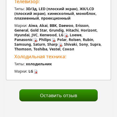
Телевизор:
Типы:
3D/3д
,
LED (плоский экран)
,
ЖК/LCD
(плоский экран)
,
кинескопный
,
моноблок
,
плазменный
,
проекционный
Марки:
Aiwa
,
Akai
,
BBK
,
Daewoo
,
Erisson
,
General
,
Gold Star
,
Grundig
,
Hitachi
,
Horizont
,
Hyundai
,
JVC
,
Kenwood
,
LG
,
Loewe
,
Panasonic
,
Philips
,
Polar
,
Rolsen
,
Rubin
,
Samsung
,
Saturn
,
Sharp
,
Shivaki
,
Sony
,
Supra
,
Thomson
,
Toshiba
,
Vestel
,
Сокол
Холодильная техника:
Типы:
холодильник
Марки:
LG
Оставить отзыв