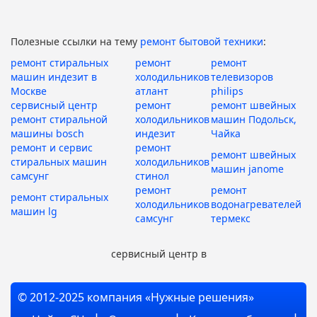
Полезные ссылки на тему
ремонт бытовой техники
:
ремонт стиральных
ремонт
ремонт
машин индезит в
холодильников
телевизоров
Москве
атлант
philips
сервисный центр
ремонт
ремонт швейных
ремонт стиральной
холодильников
машин Подольск,
машины bosch
индезит
Чайка
ремонт и сервис
ремонт
ремонт швейных
стиральных машин
холодильников
машин janome
самсунг
стинол
ремонт
ремонт
ремонт стиральных
холодильников
водонагревателей
машин lg
самсунг
термекс
сервисный центр в
© 2012-2025 компания «Нужные решения»