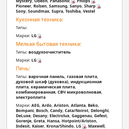
Mystery
,
Odeon
,
Panasonic
,
Philips
,
Pioneer
,
Rolsen
,
Samsung
,
Sanyo
,
Sharp
,
Sony
,
Soundmax
,
Supra
,
Toshiba
,
Vestel
Кухонная техника:
Типы:
Марки:
LG
Мелкая бытовая техника:
Типы:
воздухоочиститель
Марки:
LG
Печь:
Типы:
варочная панель
,
газовая плита
,
духовой шкаф (духовка)
,
индукционная
плита
,
керамическая плита
,
комбинированная
,
СВЧ микроволновая
,
электроплита
Марки:
AEG
,
Ardo
,
Ariston
,
Atlanta
,
Beko
,
Bompani
,
Bosch
,
Candy
,
Cata/Noirot
,
Delonghi
,
DeLuxe
,
Desany
,
Electrolux
,
Gaggenau
,
Gefest
,
Gorenje
,
Greta
,
Hansa
,
Hotpoint/Ariston
,
Indesit
,
Kaiser
,
Krona/Shindo
,
LG
,
Maxwell
,