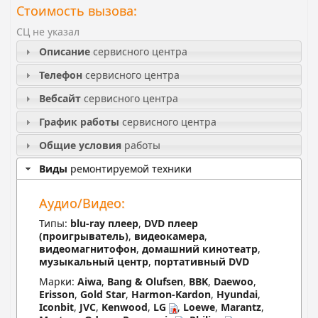
Стоимость вызова:
СЦ не указал
Описание
сервисного центра
Телефон
сервисного центра
Вебсайт
сервисного центра
График работы
сервисного центра
Общие условия
работы
Виды
ремонтируемой техники
Аудио/Видео:
Типы:
blu-ray плеер
,
DVD плеер
(проигрыватель)
,
видеокамера
,
видеомагнитофон
,
домашний кинотеатр
,
музыкальный центр
,
портативный DVD
Марки:
Aiwa
,
Bang & Olufsen
,
BBK
,
Daewoo
,
Erisson
,
Gold Star
,
Harmon-Kardon
,
Hyundai
,
Iconbit
,
JVC
,
Kenwood
,
LG
,
Loewe
,
Marantz
,