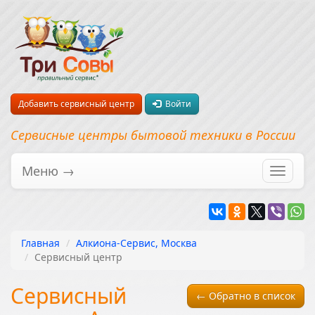
Добавить сервисный центр
Войти
Сервисные центры бытовой техники в России
Меню →
Перекл
навига
Главная
Алкиона-Сервис, Москва
Сервисный центр
Сервисный
← Обратно в список