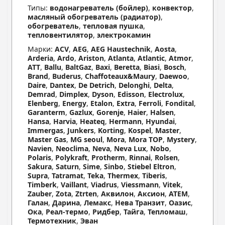
Типы:
водонагреватель (бойлер)
,
конвектор
,
масляный обогреватель (радиатор)
,
обогреватель
,
тепловая пушка
,
тепловентилятор
,
электрокамин
Марки:
ACV
,
AEG
,
AEG Haustechnik
,
Aosta
,
Arderia
,
Ardo
,
Ariston
,
Atlanta
,
Atlantic
,
Atmor
,
ATT
,
Ballu
,
BaltGaz
,
Baxi
,
Beretta
,
Biasi
,
Bosch
,
Brand
,
Buderus
,
Chaffoteaux&Maury
,
Daewoo
,
Daire
,
Dantex
,
De Detrich
,
Delonghi
,
Delta
,
Demrad
,
Dimplex
,
Dyson
,
Edisson
,
Electrolux
,
Elenberg
,
Energy
,
Etalon
,
Extra
,
Ferroli
,
Fondital
,
Garanterm
,
Gazlux
,
Gorenje
,
Haier
,
Halsen
,
Hansa
,
Harvia
,
Heateq
,
Hermann
,
Hyundai
,
Immergas
,
Junkers
,
Korting
,
Kospel
,
Master
,
Master Gas
,
MG seoul
,
Mora
,
Mora TOP
,
Mystery
,
Navien
,
Neoclima
,
Neva
,
Neva Lux
,
Nobo
,
Polaris
,
Polykraft
,
Protherm
,
Rinnai
,
Rolsen
,
Sakura
,
Saturn
,
Sime
,
Sinbo
,
Stiebel Eltron
,
Supra
,
Tatramat
,
Teka
,
Thermex
,
Tiberis
,
Timberk
,
Vaillant
,
Viadrus
,
Viessmann
,
Vitek
,
Zauber
,
Zota
,
Ztrten
,
Аквилон
,
Аксион
,
АТЕМ
,
Галан
,
Дарина
,
Лемакс
,
Нева Транзит
,
Оазис
,
Ока
,
Реал-термо
,
Ридбер
,
Тайга
,
Тепломаш
,
Термотехник
,
Эван