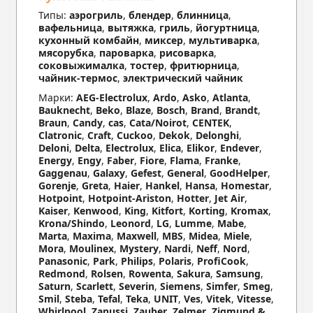
Типы:
аэрогриль
,
блендер
,
блинница
,
вафельница
,
вытяжка
,
гриль
,
йогуртница
,
кухонный комбайн
,
миксер
,
мультиварка
,
мясорубка
,
пароварка
,
рисоварка
,
соковыжималка
,
тостер
,
фритюрница
,
чайник-термос
,
электрический чайник
Марки:
AEG-Electrolux
,
Ardo
,
Asko
,
Atlanta
,
Bauknecht
,
Beko
,
Blaze
,
Bosch
,
Brand
,
Brandt
,
Braun
,
Candy
,
cas
,
Cata/Noirot
,
CENTEK
,
Clatronic
,
Craft
,
Cuckoo
,
Dekok
,
Delonghi
,
Deloni
,
Delta
,
Electrolux
,
Elica
,
Elikor
,
Endever
,
Energy
,
Engy
,
Faber
,
Fiore
,
Flama
,
Franke
,
Gaggenau
,
Galaxy
,
Gefest
,
General
,
GoodHelper
,
Gorenje
,
Greta
,
Haier
,
Hankel
,
Hansa
,
Homestar
,
Hotpoint
,
Hotpoint-Ariston
,
Hotter
,
Jet Air
,
Kaiser
,
Kenwood
,
King
,
Kitfort
,
Korting
,
Kromax
,
Krona/Shindo
,
Leonord
,
LG
,
Lumme
,
Mabe
,
Marta
,
Maxima
,
Maxwell
,
MBS
,
Midea
,
Miele
,
Mora
,
Moulinex
,
Mystery
,
Nardi
,
Neff
,
Nord
,
Panasonic
,
Park
,
Philips
,
Polaris
,
ProfiCook
,
Redmond
,
Rolsen
,
Rowenta
,
Sakura
,
Samsung
,
Saturn
,
Scarlett
,
Severin
,
Siemens
,
Simfer
,
Smeg
,
Smil
,
Steba
,
Tefal
,
Teka
,
UNIT
,
Ves
,
Vitek
,
Vitesse
,
Whirlpool
,
Zanussi
,
Zauber
,
Zelmer
,
Zigmund &