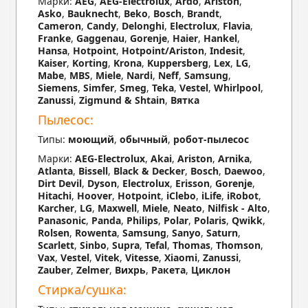
Марки:
AEG
,
AEG-Electrolux
,
Ardo
,
Ariston
,
Asko
,
Bauknecht
,
Beko
,
Bosch
,
Brandt
,
Cameron
,
Candy
,
Delonghi
,
Electrolux
,
Flavia
,
Franke
,
Gaggenau
,
Gorenje
,
Haier
,
Hankel
,
Hansa
,
Hotpoint
,
Hotpoint/Ariston
,
Indesit
,
Kaiser
,
Korting
,
Krona
,
Kuppersberg
,
Lex
,
LG
,
Mabe
,
MBS
,
Miele
,
Nardi
,
Neff
,
Samsung
,
Siemens
,
Simfer
,
Smeg
,
Teka
,
Vestel
,
Whirlpool
,
Zanussi
,
Zigmund & Shtain
,
Вятка
Пылесос:
Типы:
моющий
,
обычный
,
робот-пылесос
Марки:
AEG-Electrolux
,
Akai
,
Ariston
,
Arnika
,
Atlanta
,
Bissell
,
Black & Decker
,
Bosch
,
Daewoo
,
Dirt Devil
,
Dyson
,
Electrolux
,
Erisson
,
Gorenje
,
Hitachi
,
Hoover
,
Hotpoint
,
iClebo
,
iLife
,
iRobot
,
Karcher
,
LG
,
Maxwell
,
Miele
,
Neato
,
Nilfisk - Alto
,
Panasonic
,
Panda
,
Philips
,
Polar
,
Polaris
,
Qwikk
,
Rolsen
,
Rowenta
,
Samsung
,
Sanyo
,
Saturn
,
Scarlett
,
Sinbo
,
Supra
,
Tefal
,
Thomas
,
Thomson
,
Vax
,
Vestel
,
Vitek
,
Vitesse
,
Xiaomi
,
Zanussi
,
Zauber
,
Zelmer
,
Вихрь
,
Ракета
,
Циклон
Стирка/сушка: