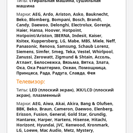
Типы:
стиральная машина
,
сушильная
машина
Марки:
AEG
,
Ardo
,
Ariston
,
Asko
,
Bauknecht
,
Beko
,
Blomberg
,
Bompani
,
Bosch
,
Brandt
,
Candy
,
Daewoo
,
Delonghi
,
Electrolux
,
Gorenje
,
Haier
,
Hansa
,
Hoover
,
Hotpoint
,
Hotpoint/Ariston
,
IBERNA
,
Indesit
,
Kaiser
,
Ksitex
,
Kuppersberg
,
LG
,
Mabe
,
MBS
,
Miele
,
Neff
,
Panasonic
,
Renova
,
Samsung
,
Schaub Lorenz
,
Siemens
,
Simfer
,
Smeg
,
Teka
,
Vestel
,
Whirlpool
,
Zanussi
,
Zerowatt
,
Zigmund & Shtain
,
Ассоль
,
Атлант
,
Белоснежка
,
Вязьма
,
Вятка
,
Злата
,
Ока
,
Ока Реалтермо
,
Океан
,
Помощница
,
Принцеса
,
Рада
,
Радуга
,
Славда
,
Фея
Телевизор:
Типы:
LED (плоский экран)
,
ЖК/LCD (плоский
экран)
,
плазменный
Марки:
AEG
,
Aiwa
,
Akai
,
Akira
,
Bang & Olufsen
,
BBK
,
Beko
,
Braun
,
Cameron
,
Daewoo
,
Elenberg
,
Erisson
,
Fusion
,
General
,
Gold Star
,
Grundig
,
Hantarex
,
Harper
,
Hartens
,
Hisense
,
Hitachi
,
Horizont
,
Hyundai
,
JVC
,
Kenwood
,
Kronmark
,
LG
,
Loewe
,
Mac Audio
,
Metz
,
Mystery
,