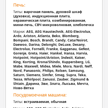
Печь:
Типы:
варочная панель
,
духовой шкаф
(духовка)
,
индукционная плита
,
керамическая плита
,
комбинированная
,
мини-печь
,
СВЧ микроволновая
,
хлебопечка
Марки:
AEG
,
AEG Haustechnik
,
AEG-Electrolux
,
Ardo
,
Ariston
,
Atlanta
,
Beko
,
Blomberg
,
Bompani
,
Bosch
,
Brandt
,
Candy
,
Cata/Noirot
,
Daewoo
,
Darina
,
Delonghi
,
DeLuxe
,
Desany
,
Electrolux
,
Fornelli
,
Franke
,
Gaggenau
,
Gefest
,
Gorenje
,
Greta
,
Haier
,
Hankel
,
Hansa
,
Harvia
,
Hotpoint
,
Hotpoint/Ariston
,
Indesit
,
Kaiser
,
King
,
Korting
,
Krona/Shindo
,
Kuppersberg
,
LG
,
Mabe
,
Maxwell
,
Midea
,
Miele
,
Mora
,
Nardi
,
Neff
,
Nord
,
Panasonic
,
Philips
,
Rolsen
,
Samsung
,
Saturn
,
Siemens
,
Simfer
,
Smeg
,
Supra
,
Teka
,
Tessa
,
Whirlpool
,
Zanussi
,
Zauber
,
Zigmund &
Shtain
,
Дарина
,
Зви
,
Злата
,
Лысьва
,
Мечта
,
Ново-Вятка
Посудомоечная машина:
Типы:
встраиваемая
,
обычная