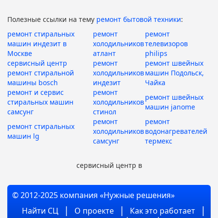
Полезные ссылки на тему
ремонт бытовой техники
:
ремонт стиральных
ремонт
ремонт
машин индезит в
холодильников
телевизоров
Москве
атлант
philips
сервисный центр
ремонт
ремонт швейных
ремонт стиральной
холодильников
машин Подольск,
машины bosch
индезит
Чайка
ремонт и сервис
ремонт
ремонт швейных
стиральных машин
холодильников
машин janome
самсунг
стинол
ремонт
ремонт
ремонт стиральных
холодильников
водонагревателей
машин lg
самсунг
термекс
сервисный центр в
© 2012-2025 компания «Нужные решения»
Найти СЦ
О проекте
Как это работает