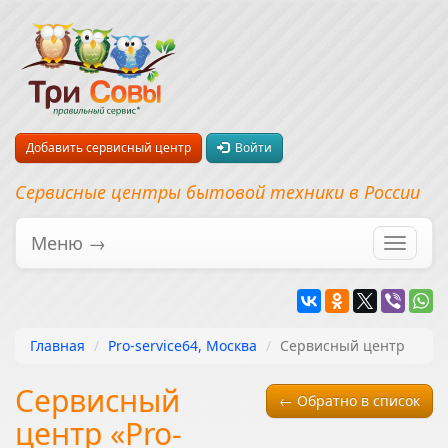
Добавить сервисный центр
Войти
Сервисные центры бытовой техники в России
Меню →
Перекл
навига
Главная
Pro-service64, Москва
Сервисный центр
Сервисный
← Обратно в список
центр «Pro-