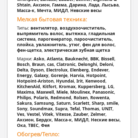
Shtain
,
Аксион
,
Гамма
,
Дарина
,
Лада
,
Лысьва
,
Масса-к
,
Мечта
,
МИДЛ
,
Невские весы
Мелкая бытовая техника:
Типы:
вентилятор
,
воздухоочиститель
,
выпрямитель волос
,
вытяжка
,
гладильная
система
,
парогенератор
,
пароочиститель
,
плойка
,
увлажнитель
,
утюг
,
фен для волос
,
фен-щетка
,
электрическая зубная щетка
Марки:
Asko
,
Atlanta
,
Bauknecht
,
BBK
,
Bissell
,
Bosch
,
Braun
,
cas
,
Clatronic
,
Delonghi
,
Deloni
,
Delta
,
Dyson
,
Electrolux
,
Elenberg
,
Endever
,
Energy
,
Galaxy
,
Gorenje
,
Harvia
,
Hotpoint
,
Hotpoint-Ariston
,
Hyundai
,
Irit
,
Kenwood
,
KitchenAid
,
Kitfort
,
Kromax
,
Kuppersberg
,
LG
,
Maxima
,
Maxwell
,
Miele
,
Moulinex
,
Panasonic
,
Philips
,
Polaris
,
Redmond
,
Rolsen
,
Rowenta
,
Sakura
,
Samsung
,
Saturn
,
Scarlett
,
Sharp
,
smile
,
Sony
,
Soundmax
,
Supra
,
Tefal
,
Thomas
,
UNIT
,
Ves
,
Vestel
,
Vitek
,
Vitesse
,
Zauber
,
Zelmer
,
Аксион
,
Бердск
,
Масса-к
,
МИДЛ
,
Неские весы
,
Ока
,
ТВЕС
,
Фея
Обогрев/Тепло: