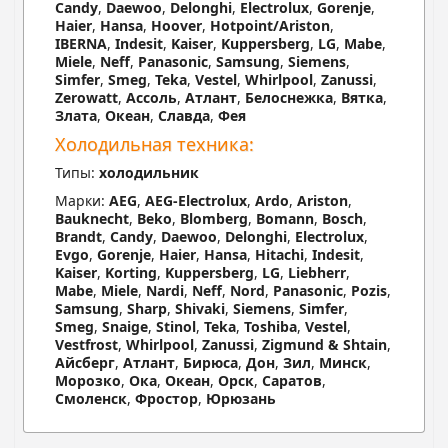
Candy
,
Daewoo
,
Delonghi
,
Electrolux
,
Gorenje
,
Haier
,
Hansa
,
Hoover
,
Hotpoint/Ariston
,
IBERNA
,
Indesit
,
Kaiser
,
Kuppersberg
,
LG
,
Mabe
,
Miele
,
Neff
,
Panasonic
,
Samsung
,
Siemens
,
Simfer
,
Smeg
,
Teka
,
Vestel
,
Whirlpool
,
Zanussi
,
Zerowatt
,
Ассоль
,
Атлант
,
Белоснежка
,
Вятка
,
Злата
,
Океан
,
Славда
,
Фея
Холодильная техника:
Типы:
холодильник
Марки:
AEG
,
AEG-Electrolux
,
Ardo
,
Ariston
,
Bauknecht
,
Beko
,
Blomberg
,
Bomann
,
Bosch
,
Brandt
,
Candy
,
Daewoo
,
Delonghi
,
Electrolux
,
Evgo
,
Gorenje
,
Haier
,
Hansa
,
Hitachi
,
Indesit
,
Kaiser
,
Korting
,
Kuppersberg
,
LG
,
Liebherr
,
Mabe
,
Miele
,
Nardi
,
Neff
,
Nord
,
Panasonic
,
Pozis
,
Samsung
,
Sharp
,
Shivaki
,
Siemens
,
Simfer
,
Smeg
,
Snaige
,
Stinol
,
Teka
,
Toshiba
,
Vestel
,
Vestfrost
,
Whirlpool
,
Zanussi
,
Zigmund & Shtain
,
Айсберг
,
Атлант
,
Бирюса
,
Дон
,
Зил
,
Минск
,
Морозко
,
Ока
,
Океан
,
Орск
,
Саратов
,
Смоленск
,
Фростор
,
Юрюзань