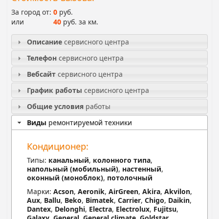
За город от:
0
руб.
или
40
руб. за км.
Описание
сервисного центра
Телефон
сервисного центра
Вебсайт
сервисного центра
График работы
сервисного центра
Общие условия
работы
Виды
ремонтируемой техники
Кондиционер:
Типы:
канальный
,
колонного типа
,
напольный (мобильный)
,
настенный
,
оконный (моноблок)
,
потолочный
Марки:
Acson
,
Aeronik
,
AirGreen
,
Akira
,
Akvilon
,
Aux
,
Ballu
,
Beko
,
Bimatek
,
Carrier
,
Chigo
,
Daikin
,
Dantex
,
Delonghi
,
Electra
,
Electrolux
,
Fujitsu
,
Galaxy
,
General
,
General climate
,
Goldstar
,