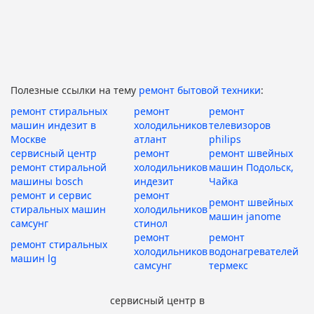
Полезные ссылки на тему
ремонт бытовой техники
:
ремонт стиральных
ремонт
ремонт
машин индезит в
холодильников
телевизоров
Москве
атлант
philips
сервисный центр
ремонт
ремонт швейных
ремонт стиральной
холодильников
машин Подольск,
машины bosch
индезит
Чайка
ремонт и сервис
ремонт
ремонт швейных
стиральных машин
холодильников
машин janome
самсунг
стинол
ремонт
ремонт
ремонт стиральных
холодильников
водонагревателей
машин lg
самсунг
термекс
сервисный центр в