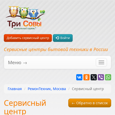
Добавить сервисный центр
Войти
Сервисные центры бытовой техники в России
Меню →
Перекл
навига
Главная
РемонТехник, Москва
Сервисный центр
Сервисный
← Обратно в список
центр