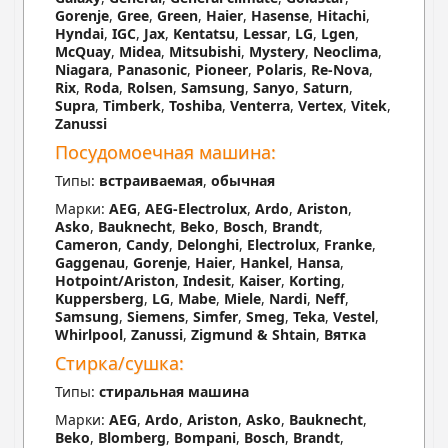
Gorenje
,
Gree
,
Green
,
Haier
,
Hasense
,
Hitachi
,
Hyndai
,
IGC
,
Jax
,
Kentatsu
,
Lessar
,
LG
,
Lgen
,
McQuay
,
Midea
,
Mitsubishi
,
Mystery
,
Neoclima
,
Niagara
,
Panasonic
,
Pioneer
,
Polaris
,
Re-Nova
,
Rix
,
Roda
,
Rolsen
,
Samsung
,
Sanyo
,
Saturn
,
Supra
,
Timberk
,
Toshiba
,
Venterra
,
Vertex
,
Vitek
,
Zanussi
Посудомоечная машина:
Типы:
встраиваемая
,
обычная
Марки:
AEG
,
AEG-Electrolux
,
Ardo
,
Ariston
,
Asko
,
Bauknecht
,
Beko
,
Bosch
,
Brandt
,
Cameron
,
Candy
,
Delonghi
,
Electrolux
,
Franke
,
Gaggenau
,
Gorenje
,
Haier
,
Hankel
,
Hansa
,
Hotpoint/Ariston
,
Indesit
,
Kaiser
,
Korting
,
Kuppersberg
,
LG
,
Mabe
,
Miele
,
Nardi
,
Neff
,
Samsung
,
Siemens
,
Simfer
,
Smeg
,
Teka
,
Vestel
,
Whirlpool
,
Zanussi
,
Zigmund & Shtain
,
Вятка
Стирка/сушка:
Типы:
стиральная машина
Марки:
AEG
,
Ardo
,
Ariston
,
Asko
,
Bauknecht
,
Beko
,
Blomberg
,
Bompani
,
Bosch
,
Brandt
,