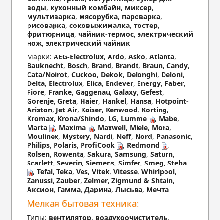
воды
,
кухонный комбайн
,
миксер
,
мультиварка
,
мясорубка
,
пароварка
,
рисоварка
,
соковыжималка
,
тостер
,
фритюрница
,
чайник-термос
,
электрический
нож
,
электрический чайник
Марки:
AEG-Electrolux
,
Ardo
,
Asko
,
Atlanta
,
Bauknecht
,
Bosch
,
Brand
,
Brandt
,
Braun
,
Candy
,
Cata/Noirot
,
Cuckoo
,
Dekok
,
Delonghi
,
Deloni
,
Delta
,
Electrolux
,
Elica
,
Endever
,
Energy
,
Faber
,
Fiore
,
Franke
,
Gaggenau
,
Galaxy
,
Gefest
,
Gorenje
,
Greta
,
Haier
,
Hankel
,
Hansa
,
Hotpoint-
Ariston
,
Jet Air
,
Kaiser
,
Kenwood
,
Korting
,
Kromax
,
Krona/Shindo
,
LG
,
Lumme
,
Mabe
,
Marta
,
Maxima
,
Maxwell
,
Miele
,
Mora
,
Moulinex
,
Mystery
,
Nardi
,
Neff
,
Nord
,
Panasonic
,
Philips
,
Polaris
,
ProfiCook
,
Redmond
,
Rolsen
,
Rowenta
,
Sakura
,
Samsung
,
Saturn
,
Scarlett
,
Severin
,
Siemens
,
Simfer
,
Smeg
,
Steba
,
Tefal
,
Teka
,
Ves
,
Vitek
,
Vitesse
,
Whirlpool
,
Zanussi
,
Zauber
,
Zelmer
,
Zigmund & Shtain
,
Аксион
,
Гамма
,
Дарина
,
Лысьва
,
Мечта
Мелкая бытовая техника:
Типы:
вентилятор
,
воздухоочиститель
,