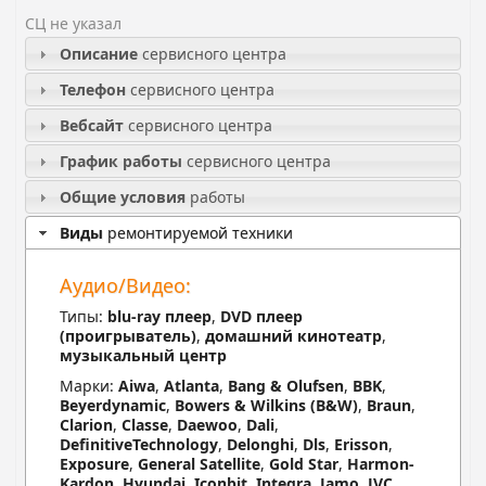
СЦ не указал
Описание
сервисного центра
Телефон
сервисного центра
Вебсайт
сервисного центра
График работы
сервисного центра
Общие условия
работы
Виды
ремонтируемой техники
Аудио/Видео:
Типы:
blu-ray плеер
,
DVD плеер
(проигрыватель)
,
домашний кинотеатр
,
музыкальный центр
Марки:
Aiwa
,
Atlanta
,
Bang & Olufsen
,
BBK
,
Beyerdynamic
,
Bowers & Wilkins (В&W)
,
Braun
,
Clarion
,
Classe
,
Daewoo
,
Dali
,
DefinitiveTechnology
,
Delonghi
,
Dls
,
Erisson
,
Exposure
,
General Satellite
,
Gold Star
,
Harmon-
Kardon
,
Hyundai
,
Iconbit
,
Integra
,
Jamo
,
JVC
,