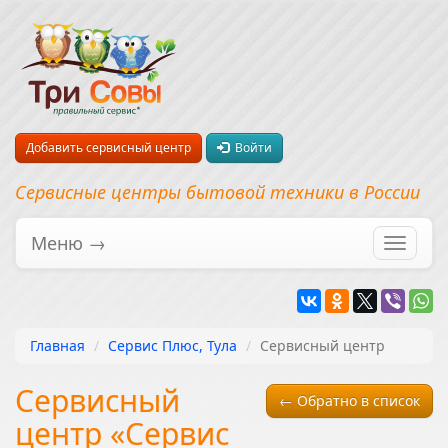
Добавить сервисный центр
Войти
Сервисные центры бытовой техники в России
Меню →
Перекл
навига
Главная
Сервис Плюс, Тула
Сервисный центр
Сервисный
← Обратно в список
центр «Сервис