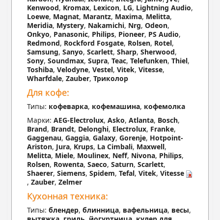
Kenwood
,
Kromax
,
Lexicon
,
LG
,
Lightning Audio
,
Loewe
,
Magnat
,
Marantz
,
Maxima
,
Melitta
,
Meridia
,
Mystery
,
Nakamichi
,
Nrg
,
Odeon
,
Onkyo
,
Panasonic
,
Philips
,
Pioneer
,
PS Audio
,
Redmond
,
Rockford Fosgate
,
Rolsen
,
Rotel
,
Samsung
,
Sanyo
,
Scarlett
,
Sharp
,
Sherwood
,
Sony
,
Soundmax
,
Supra
,
Teac
,
Telefunken
,
Thiel
,
Toshiba
,
Velodyne
,
Vestel
,
Vitek
,
Vitesse
,
Wharfdale
,
Zauber
,
Триколор
Для кофе:
Типы:
кофеварка
,
кофемашина
,
кофемолка
Марки:
AEG-Electrolux
,
Asko
,
Atlanta
,
Bosch
,
Brand
,
Brandt
,
Delonghi
,
Electrolux
,
Franke
,
Gaggenau
,
Gaggia
,
Galaxy
,
Gorenje
,
Hotpoint-
Ariston
,
Jura
,
Krups
,
La Cimbali
,
Maxwell
,
Melitta
,
Miele
,
Moulinex
,
Neff
,
Nivona
,
Philips
,
Rolsen
,
Rowenta
,
Saeco
,
Saturn
,
Scarlett
,
Shaerer
,
Siemens
,
Spidem
,
Tefal
,
Vitek
,
Vitesse
,
Zauber
,
Zelmer
Кухонная техника:
Типы:
блендер
,
блинница
,
вафельница
,
весы
,
вытяжка
,
гриль
,
йогуртница
,
кулер для