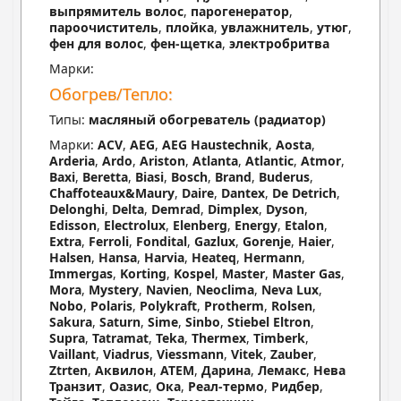
выпрямитель волос
,
парогенератор
,
пароочиститель
,
плойка
,
увлажнитель
,
утюг
,
фен для волос
,
фен-щетка
,
электробритва
Марки:
Обогрев/Тепло:
Типы:
масляный обогреватель (радиатор)
Марки:
ACV
,
AEG
,
AEG Haustechnik
,
Aosta
,
Arderia
,
Ardo
,
Ariston
,
Atlanta
,
Atlantic
,
Atmor
,
Baxi
,
Beretta
,
Biasi
,
Bosch
,
Brand
,
Buderus
,
Chaffoteaux&Maury
,
Daire
,
Dantex
,
De Detrich
,
Delonghi
,
Delta
,
Demrad
,
Dimplex
,
Dyson
,
Edisson
,
Electrolux
,
Elenberg
,
Energy
,
Etalon
,
Extra
,
Ferroli
,
Fondital
,
Gazlux
,
Gorenje
,
Haier
,
Halsen
,
Hansa
,
Harvia
,
Heateq
,
Hermann
,
Immergas
,
Korting
,
Kospel
,
Master
,
Master Gas
,
Mora
,
Mystery
,
Navien
,
Neoclima
,
Neva Lux
,
Nobo
,
Polaris
,
Polykraft
,
Protherm
,
Rolsen
,
Sakura
,
Saturn
,
Sime
,
Sinbo
,
Stiebel Eltron
,
Supra
,
Tatramat
,
Teka
,
Thermex
,
Timberk
,
Vaillant
,
Viadrus
,
Viessmann
,
Vitek
,
Zauber
,
Ztrten
,
Аквилон
,
АТЕМ
,
Дарина
,
Лемакс
,
Нева
Транзит
,
Оазис
,
Ока
,
Реал-термо
,
Ридбер
,