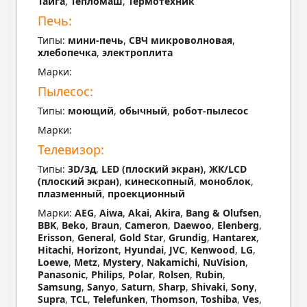
Тайга
,
Тепломаш
,
Термотехник
Печь:
Типы:
мини-печь
,
СВЧ микроволновая
,
хлебопечка
,
электроплита
Марки:
Пылесос:
Типы:
моющий
,
обычный
,
робот-пылесос
Марки:
Телевизор:
Типы:
3D/3д
,
LED (плоский экран)
,
ЖК/LCD
(плоский экран)
,
кинескопный
,
моноблок
,
плазменный
,
проекционный
Марки:
AEG
,
Aiwa
,
Akai
,
Akira
,
Bang & Olufsen
,
BBK
,
Beko
,
Braun
,
Cameron
,
Daewoo
,
Elenberg
,
Erisson
,
General
,
Gold Star
,
Grundig
,
Hantarex
,
Hitachi
,
Horizont
,
Hyundai
,
JVC
,
Kenwood
,
LG
,
Loewe
,
Metz
,
Mystery
,
Nakamichi
,
NuVision
,
Panasonic
,
Philips
,
Polar
,
Rolsen
,
Rubin
,
Samsung
,
Sanyo
,
Saturn
,
Sharp
,
Shivaki
,
Sony
,
Supra
,
TCL
,
Telefunken
,
Thomson
,
Toshiba
,
Ves
,