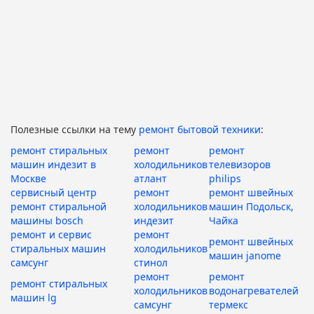
Полезные ссылки на тему
ремонт бытовой техники
:
ремонт стиральных
ремонт
ремонт
машин индезит в
холодильников
телевизоров
Москве
атлант
philips
сервисный центр
ремонт
ремонт швейных
ремонт стиральной
холодильников
машин Подольск,
машины bosch
индезит
Чайка
ремонт и сервис
ремонт
ремонт швейных
стиральных машин
холодильников
машин janome
самсунг
стинол
ремонт
ремонт
ремонт стиральных
холодильников
водонагревателей
машин lg
самсунг
термекс