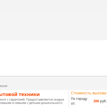
агиле
Стоимость вызова:
ытовой техники
По городу
онт с гарантией. Предоставляются скидки
200
руб.
семьям и семьям с детьми дошкольного
от: