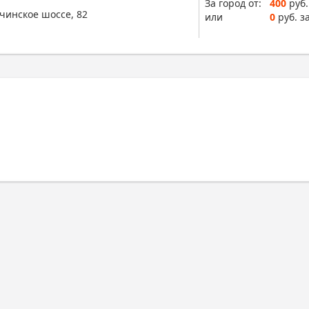
За город от:
400
руб.
чинское шоссе, 82
или
0
руб. за