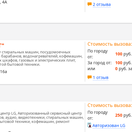
, 4А
2 отзыва
Стоимость вызова:
Т"
По городу
у стиральных машин, посудомоечных
100
руб.
барабанов, водонагревателей, кофемашин,
от:
 шкафов, газовых и электрических плит,
За город от:
100
руб.
гой бытовой техники.
или
0
руб. за
 16а
1 отзыв
Стоимость вызова:
По городу
центр LG, Авторизованный сервисный центр
250
руб.
ров, аудио, видеотехники, стиральных машин,
от:
бытовой техники, кофемашин, ремонт
Авторизован LG