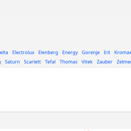
elta
Electrolux
Elenberg
Energy
Gorenje
Irit
Kroma
g
Saturn
Scarlett
Tefal
Thomas
Vitek
Zauber
Zelme