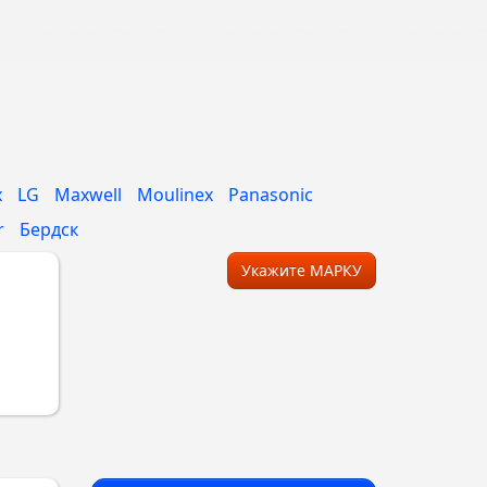
x
LG
Maxwell
Moulinex
Panasonic
r
Бердск
Укажите МАРКУ