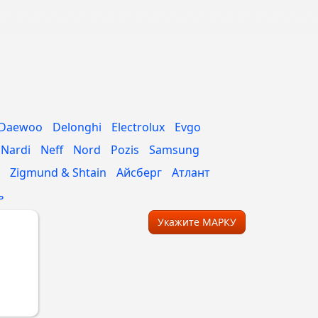
Daewoo
Delonghi
Electrolux
Evgo
Nardi
Neff
Nord
Pozis
Samsung
Zigmund & Shtain
Айсберг
Атлант
ь
Укажите МАРКУ