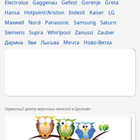
Electrolux
Gaggenau
Gefest
Gorenje
Greta
Hansa
Hotpoint/Ariston
Indesit
Kaiser
LG
Maxwell
Nord
Panasonic
Samsung
Saturn
Siemens
Supra
Whirlpool
Zanussi
Zauber
Дарина
Зви
Лысьва
Мечта
Ново-Вятка
Укажите МАРКУ
Сервисный центр варочных панелей в Щелково