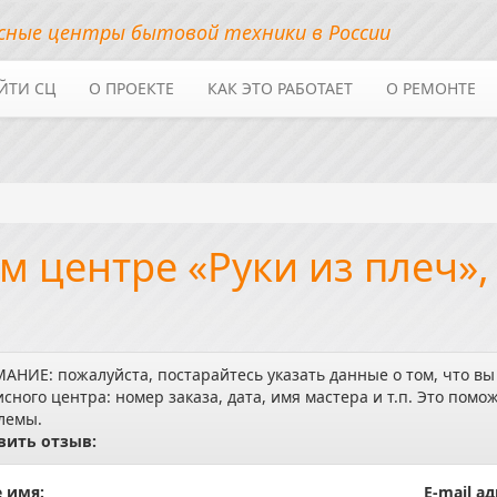
сные центры бытовой техники в России
ЙТИ СЦ
О ПРОЕКТЕ
КАК ЭТО РАБОТАЕТ
О РЕМОНТЕ
 центре «Руки из плеч»,
АНИЕ: пожалуйста, постарайтесь указать данные о том, что вы
исного центра: номер заказа, дата, имя мастера и т.п. Это по
лемы.
вить отзыв:
 имя:
E-mail ад