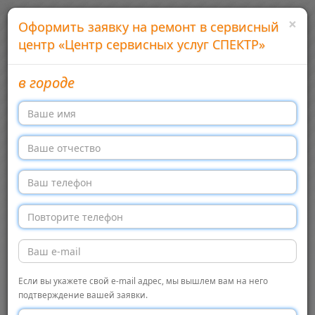
×
Оформить заявку на ремонт в сервисный
центр «Центр сервисных услуг СПЕКТР»
в городе
Добавить сервисный центр
Войти
Сервисные центры бытовой техники в России
Меню →
Перекл
навига
Главная
Центр сервисных услуг СПЕКТР, Александров
Сервисный центр
Если вы укажете свой e-mail адрес, мы вышлем вам на него
подтверждение вашей заявки.
Сервисный
← Обратно в список