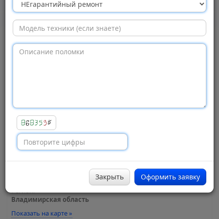
центр «Центр
сервисных услуг СПЕКТР»,
Александров
Просмотров:
1454
Адрес:
Перфильева улица, 2
, 1
Город:
Александров
Закрыть
Оформить заявку
Регион:
Владимирская область
Показать на карте »