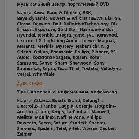
музыкальный центр
,
портативный DVD
Марки:
Aiwa
,
Bang & Olufsen
,
BBK
,
Beyerdynamic
,
Bowers & Wilkins (В&W)
,
Clarion
,
Classe
,
Daewoo
,
Dali
,
DefinitiveTechnology
,
Dls
,
Erisson
,
Exposure
,
Gold Star
,
Harmon-Kardon
,
Hyundai
,
Iconbit
,
Integra
,
Jamo
,
JVC
,
Kenwood
,
Lexicon
,
LG
,
Lightning Audio
,
Loewe
,
Magnat
,
Marantz
,
Meridia
,
Mystery
,
Nakamichi
,
Nrg
,
Odeon
,
Onkyo
,
Panasonic
,
Philips
,
Pioneer
,
PS
Audio
,
Rockford Fosgate
,
Rolsen
,
Rotel
,
Samsung
,
Sanyo
,
Sharp
,
Sherwood
,
Sony
,
Soundmax
,
Supra
,
Teac
,
Thiel
,
Toshiba
,
Velodyne
,
Vestel
,
Wharfdale
Для кофе:
Типы:
кофеварка
,
кофемашина
,
кофемолка
Марки:
Atlanta
,
Bosch
,
Brand
,
Delonghi
,
Electrolux
,
Franke
,
Gaggia
,
Gorenje
,
Hotpoint-
Ariston
,
Jura
,
Krups
,
La Cimbali
,
Maxwell
,
Melitta
,
Moulinex
,
Neff
,
Nivona
,
Philips
,
Rowenta
,
Saeco
,
Saturn
,
Scarlett
,
Shaerer
,
Siemens
,
Spidem
,
Tefal
,
Vitek
,
Vitesse
,
Zauber
,
Zelmer