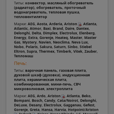
Типы:
конвектор
,
масляный обогреватель
(радиатор)
,
обогреватель
,
проточный
водонагреватель
,
тепловая пушка
,
тепловентилятор
Марки:
AEG
,
Aosta
,
Arderia
,
Ariston
,
Atlanta
,
Atlantic
,
Atmor
,
Baxi
,
Brand
,
Daire
,
Dantex
,
Delonghi
,
Delta
,
Dimplex
,
Electrolux
,
Elenberg
,
Energy
,
Extra
,
Gorenje
,
Heateq
,
Master
,
Master
Gas
,
Mystery
,
Navien
,
Neoclima
,
Neva Lux
,
Nobo
,
Polaris
,
Sakura
,
Saturn
,
Sinbo
,
Stiebel
Eltron
,
Supra
,
Thermex
,
Timberk
,
Vitek
,
Zauber
,
Тепломаш
Печь:
Типы:
варочная панель
,
газовая плита
,
духовой шкаф (духовка)
,
индукционная
плита
,
керамическая плита
,
комбинированная
,
мини-печь
,
СВЧ
микроволновая
,
электроплита
Марки:
AEG
,
Ardo
,
Ariston
,
Atlanta
,
Beko
,
Bompani
,
Bosch
,
Candy
,
Cata/Noirot
,
Delonghi
,
DeLuxe
,
Desany
,
Electrolux
,
Gaggenau
,
Gefest
,
Gorenje
,
Greta
,
Hansa
,
Harvia
,
Hotpoint/Ariston