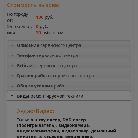
Стоимость вызова:
По городу
100
руб.
от:
За город от:
0
руб.
или
30
руб. за км.
Описание
сервисного центра
Телефон
сервисного центра
Вебсайт
сервисного центра
График работы
сервисного центра
Общие условия
работы
Виды
ремонтируемой техники
Аудио/Видео:
Типы:
blu-ray плеер
,
DVD плеер
(проигрыватель)
,
видеокамера
,
видеомагнитофон
,
видеоплеер
,
домашний
кинотеатр
,
караоке
,
медиаплеер
,