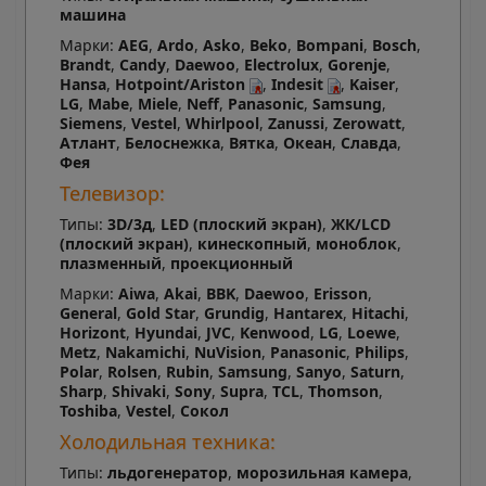
машина
Марки:
AEG
,
Ardo
,
Asko
,
Beko
,
Bompani
,
Bosch
,
Brandt
,
Candy
,
Daewoo
,
Electrolux
,
Gorenje
,
Hansa
,
Hotpoint/Ariston
,
Indesit
,
Kaiser
,
LG
,
Mabe
,
Miele
,
Neff
,
Panasonic
,
Samsung
,
Siemens
,
Vestel
,
Whirlpool
,
Zanussi
,
Zerowatt
,
Атлант
,
Белоснежка
,
Вятка
,
Океан
,
Славда
,
Фея
Телевизор:
Типы:
3D/3д
,
LED (плоский экран)
,
ЖК/LCD
(плоский экран)
,
кинескопный
,
моноблок
,
плазменный
,
проекционный
Марки:
Aiwa
,
Akai
,
BBK
,
Daewoo
,
Erisson
,
General
,
Gold Star
,
Grundig
,
Hantarex
,
Hitachi
,
Horizont
,
Hyundai
,
JVC
,
Kenwood
,
LG
,
Loewe
,
Metz
,
Nakamichi
,
NuVision
,
Panasonic
,
Philips
,
Polar
,
Rolsen
,
Rubin
,
Samsung
,
Sanyo
,
Saturn
,
Sharp
,
Shivaki
,
Sony
,
Supra
,
TCL
,
Thomson
,
Toshiba
,
Vestel
,
Сокол
Холодильная техника:
Типы:
льдогенератор
,
морозильная камера
,