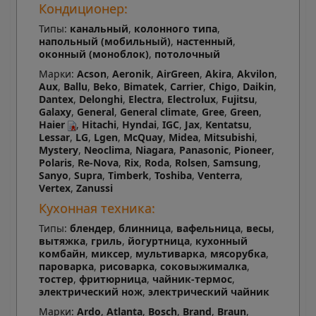
Кондиционер:
Типы:
канальный
,
колонного типа
,
напольный (мобильный)
,
настенный
,
оконный (моноблок)
,
потолочный
Марки:
Acson
,
Aeronik
,
AirGreen
,
Akira
,
Akvilon
,
Aux
,
Ballu
,
Beko
,
Bimatek
,
Carrier
,
Chigo
,
Daikin
,
Dantex
,
Delonghi
,
Electra
,
Electrolux
,
Fujitsu
,
Galaxy
,
General
,
General climate
,
Gree
,
Green
,
Haier
,
Hitachi
,
Hyndai
,
IGC
,
Jax
,
Kentatsu
,
Lessar
,
LG
,
Lgen
,
McQuay
,
Midea
,
Mitsubishi
,
Mystery
,
Neoclima
,
Niagara
,
Panasonic
,
Pioneer
,
Polaris
,
Re-Nova
,
Rix
,
Roda
,
Rolsen
,
Samsung
,
Sanyo
,
Supra
,
Timberk
,
Toshiba
,
Venterra
,
Vertex
,
Zanussi
Кухонная техника:
Типы:
блендер
,
блинница
,
вафельница
,
весы
,
вытяжка
,
гриль
,
йогуртница
,
кухонный
комбайн
,
миксер
,
мультиварка
,
мясорубка
,
пароварка
,
рисоварка
,
соковыжималка
,
тостер
,
фритюрница
,
чайник-термос
,
электрический нож
,
электрический чайник
Марки:
Ardo
,
Atlanta
,
Bosch
,
Brand
,
Braun
,