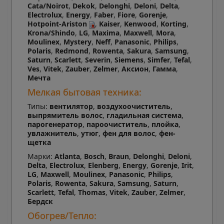
Cata/Noirot
,
Dekok
,
Delonghi
,
Deloni
,
Delta
,
Electrolux
,
Energy
,
Faber
,
Fiore
,
Gorenje
,
Hotpoint-Ariston
,
Kaiser
,
Kenwood
,
Korting
,
Krona/Shindo
,
LG
,
Maxima
,
Maxwell
,
Mora
,
Moulinex
,
Mystery
,
Neff
,
Panasonic
,
Philips
,
Polaris
,
Redmond
,
Rowenta
,
Sakura
,
Samsung
,
Saturn
,
Scarlett
,
Severin
,
Siemens
,
Simfer
,
Tefal
,
Ves
,
Vitek
,
Zauber
,
Zelmer
,
Аксион
,
Гамма
,
Мечта
Мелкая бытовая техника:
Типы:
вентилятор
,
воздухоочиститель
,
выпрямитель волос
,
гладильная система
,
парогенератор
,
пароочиститель
,
плойка
,
увлажнитель
,
утюг
,
фен для волос
,
фен-
щетка
Марки:
Atlanta
,
Bosch
,
Braun
,
Delonghi
,
Deloni
,
Delta
,
Electrolux
,
Elenberg
,
Energy
,
Gorenje
,
Irit
,
LG
,
Maxwell
,
Moulinex
,
Panasonic
,
Philips
,
Polaris
,
Rowenta
,
Sakura
,
Samsung
,
Saturn
,
Scarlett
,
Tefal
,
Thomas
,
Vitek
,
Zauber
,
Zelmer
,
Бердск
Обогрев/Тепло: