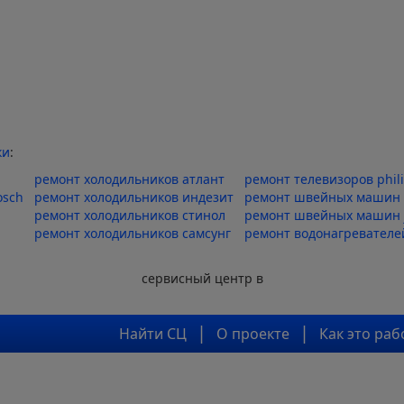
ки
:
ремонт холодильников атлант
ремонт телевизоров phil
osch
ремонт холодильников индезит
ремонт швейных машин 
ремонт холодильников стинол
ремонт швейных машин 
ремонт холодильников самсунг
ремонт водонагревателе
сервисный центр в
Найти СЦ
О проекте
Как это раб