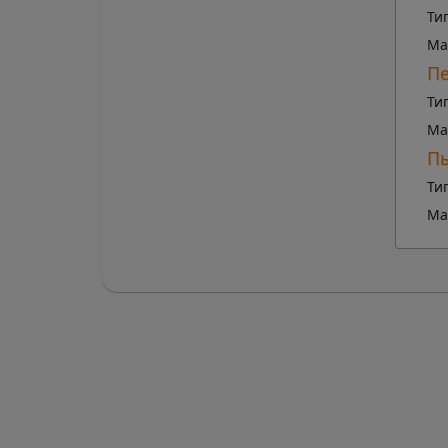
Ти
Ма
Пе
Ти
Ма
Пы
Ти
Ма