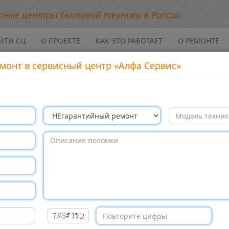
сные центры бытовой техники в России
ЙТИ СЦ
О ПРОЕКТЕ
КАК ЭТО РАБОТАЕТ
О РЕМОНТЕ
монт в сервисный центр «Алфа Сервис»
 центр
а Сервис»,
Москва
исание
сервисного центра
лефон
сервисного центра
бсайт
сервисного центра
афик работы
сервисного центра
щие условия
работы