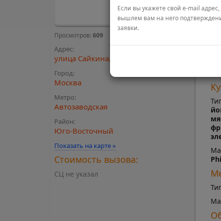
Ви
Если вы укажете свой e-mail адрес,
вышлем вам на него подтвержден
Дл
заявки.
Просмотров:
609
Ти
Адрес:
Ма
улица Сайкина, 9/1
, 1
Ne
Te
Город:
Москва
Ку
Метро:
Ти
Автозаводская
йо
мя
Район:
фр
Юго-Восточный
эл
Показать на карте »
Ма
Стоимость вызова:
Ph
Ме
СЦ не указал
Ти
Ма
Об