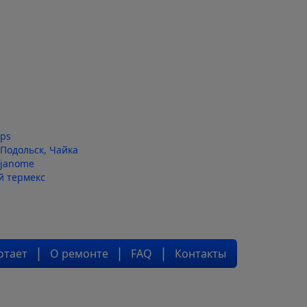
ips
Подольск, Чайка
janome
й термекс
отает
О ремонте
FAQ
Контакты