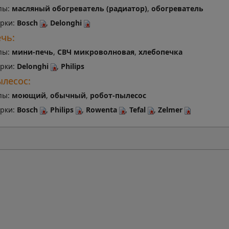
пы:
масляный обогреватель (радиатор)
,
обогреватель
рки:
Bosch
,
Delonghi
чь:
пы:
мини-печь
,
СВЧ микроволновая
,
хлебопечка
рки:
Delonghi
,
Philips
лесос:
пы:
моющий
,
обычный
,
робот-пылесос
рки:
Bosch
,
Philips
,
Rowenta
,
Tefal
,
Zelmer