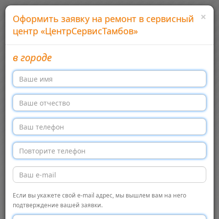
×
Оформить заявку на ремонт в сервисный
центр «ЦентрСервисТамбов»
в городе
Добавить сервисный центр
Войти
Сервисные центры бытовой техники в России
Меню →
Перекл
навига
Главная
ЦентрСервисТамбов, Тамбов
Сервисный центр
Если вы укажете свой e-mail адрес, мы вышлем вам на него
Сервисный
← Обратно в список
подтверждение вашей заявки.