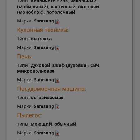
Типы:
колонного типа
,
напольный
(мобильный)
,
настенный
,
оконный
(моноблок)
,
потолочный
Марки:
Samsung
Кухонная техника:
Типы:
вытяжка
Марки:
Samsung
Печь:
Типы:
духовой шкаф (духовка)
,
СВЧ
микроволновая
Марки:
Samsung
Посудомоечная машина:
Типы:
встраиваемая
Марки:
Samsung
Пылесос:
Типы:
моющий
,
обычный
Марки:
Samsung