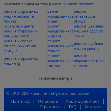
Полезные ссылки на тему
ремонт бытовой техники
:
ремонт стиральных
ремонт
ремонт
машин индезит в
холодильников
телевизоров
Москве
атлант
philips
сервисный центр
ремонт
ремонт швейных
ремонт стиральной
холодильников
машин Подольск,
машины bosch
индезит
Чайка
ремонт и сервис
ремонт
ремонт швейных
стиральных машин
холодильников
машин janome
самсунг
стинол
ремонт
ремонт
ремонт стиральных
холодильников
водонагревателей
машин lg
самсунг
термекс
сервисный центр в
© 2012-2025 компания «Нужные решения»
Найти СЦ
О проекте
Как это работает
О ремонте
FAQ
Контакты