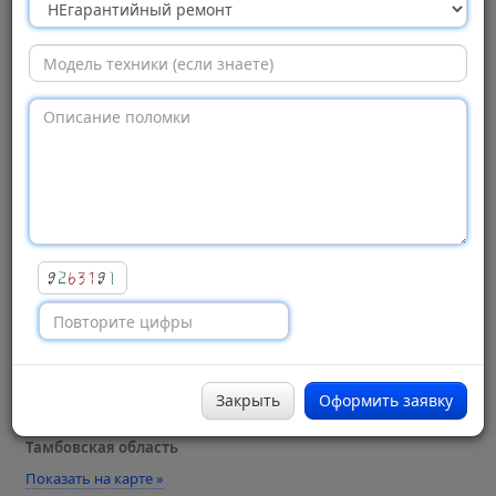
центр
«ЦентрСервисТамбов»,
Тамбов
Просмотров:
542
Адрес:
Державинская улица, 10а
Город:
Тамбов
Район:
Ленинский
Закрыть
Оформить заявку
Регион:
Тамбовская область
Показать на карте »