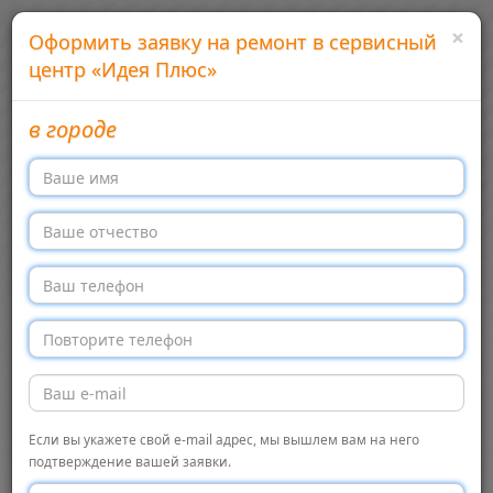
×
Оформить заявку на ремонт в сервисный
центр «Идея Плюс»
в городе
Добавить сервисный центр
Войти
Сервисные центры бытовой техники в России
Меню →
Перекл
навига
Главная
Идея Плюс, Москва
Сервисный центр
Сервисный
← Обратно в список
Если вы укажете свой e-mail адрес, мы вышлем вам на него
подтверждение вашей заявки.
центр «Идея