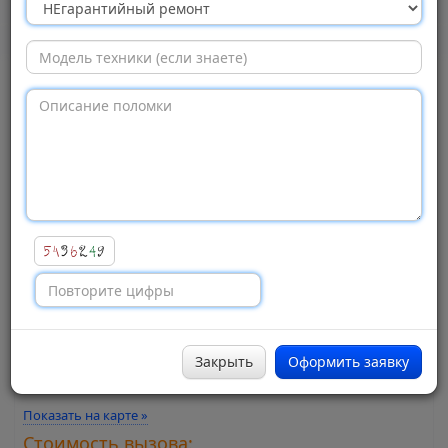
Плюс»,
Москва
Просмотров:
600
Адрес:
Большая Почтовая улица, 7
Город:
Москва
Метро:
Бауманская
Закрыть
Оформить заявку
Район:
Басманный
Показать на карте »
Стоимость вызова: