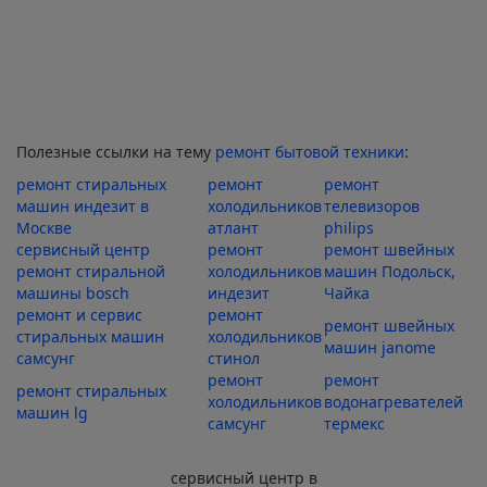
Полезные ссылки на тему
ремонт бытовой техники
:
ремонт стиральных
ремонт
ремонт
машин индезит в
холодильников
телевизоров
Москве
атлант
philips
сервисный центр
ремонт
ремонт швейных
ремонт стиральной
холодильников
машин Подольск,
машины bosch
индезит
Чайка
ремонт и сервис
ремонт
ремонт швейных
стиральных машин
холодильников
машин janome
самсунг
стинол
ремонт
ремонт
ремонт стиральных
холодильников
водонагревателей
машин lg
самсунг
термекс
сервисный центр в