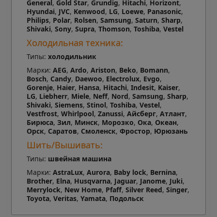
General
,
Gold Star
,
Grundig
,
Hitachi
,
Horizont
,
Hyundai
,
JVC
,
Kenwood
,
LG
,
Loewe
,
Panasonic
,
Philips
,
Polar
,
Rolsen
,
Samsung
,
Saturn
,
Sharp
,
Shivaki
,
Sony
,
Supra
,
Thomson
,
Toshiba
,
Vestel
Холодильная техника:
Типы:
холодильник
Марки:
AEG
,
Ardo
,
Ariston
,
Beko
,
Bomann
,
Bosch
,
Candy
,
Daewoo
,
Electrolux
,
Evgo
,
Gorenje
,
Haier
,
Hansa
,
Hitachi
,
Indesit
,
Kaiser
,
LG
,
Liebherr
,
Miele
,
Neff
,
Nord
,
Samsung
,
Sharp
,
Shivaki
,
Siemens
,
Stinol
,
Toshiba
,
Vestel
,
Vestfrost
,
Whirlpool
,
Zanussi
,
Айсберг
,
Атлант
,
Бирюса
,
Зил
,
Минск
,
Морозко
,
Ока
,
Океан
,
Орск
,
Саратов
,
Смоленск
,
Фростор
,
Юрюзань
Шить/Вышивать:
Типы:
швейная машина
Марки:
AstraLux
,
Aurora
,
Baby lock
,
Bernina
,
Brother
,
Elna
,
Husqvarna
,
Jaguar
,
Janome
,
Juki
,
Merrylock
,
New Home
,
Pfaff
,
Silver Reed
,
Singer
,
Toyota
,
Veritas
,
Yamata
,
Подольск