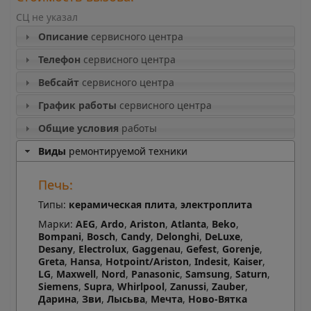
СЦ не указал
Описание
сервисного центра
Телефон
сервисного центра
Вебсайт
сервисного центра
График работы
сервисного центра
Общие условия
работы
Виды
ремонтируемой техники
Печь:
Типы:
керамическая плита
,
электроплита
Марки:
AEG
,
Ardo
,
Ariston
,
Atlanta
,
Beko
,
Bompani
,
Bosch
,
Candy
,
Delonghi
,
DeLuxe
,
Desany
,
Electrolux
,
Gaggenau
,
Gefest
,
Gorenje
,
Greta
,
Hansa
,
Hotpoint/Ariston
,
Indesit
,
Kaiser
,
LG
,
Maxwell
,
Nord
,
Panasonic
,
Samsung
,
Saturn
,
Siemens
,
Supra
,
Whirlpool
,
Zanussi
,
Zauber
,
Дарина
,
Зви
,
Лысьва
,
Мечта
,
Ново-Вятка