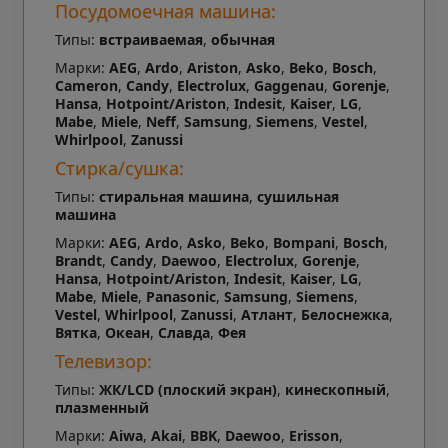
Посудомоечная машина:
Типы:
встраиваемая
,
обычная
Марки:
AEG
,
Ardo
,
Ariston
,
Asko
,
Beko
,
Bosch
,
Cameron
,
Candy
,
Electrolux
,
Gaggenau
,
Gorenje
,
Hansa
,
Hotpoint/Ariston
,
Indesit
,
Kaiser
,
LG
,
Mabe
,
Miele
,
Neff
,
Samsung
,
Siemens
,
Vestel
,
Whirlpool
,
Zanussi
Стирка/сушка:
Типы:
стиральная машина
,
сушильная
машина
Марки:
AEG
,
Ardo
,
Asko
,
Beko
,
Bompani
,
Bosch
,
Brandt
,
Candy
,
Daewoo
,
Electrolux
,
Gorenje
,
Hansa
,
Hotpoint/Ariston
,
Indesit
,
Kaiser
,
LG
,
Mabe
,
Miele
,
Panasonic
,
Samsung
,
Siemens
,
Vestel
,
Whirlpool
,
Zanussi
,
Атлант
,
Белоснежка
,
Вятка
,
Океан
,
Славда
,
Фея
Телевизор:
Типы:
ЖК/LCD (плоский экран)
,
кинескопный
,
плазменный
Марки:
Aiwa
,
Akai
,
BBK
,
Daewoo
,
Erisson
,