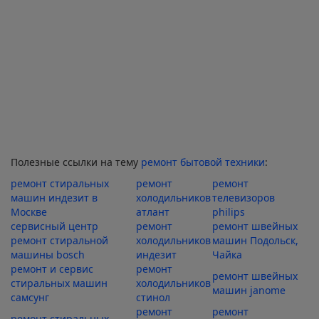
Полезные ссылки на тему
ремонт бытовой техники
:
ремонт стиральных
ремонт
ремонт
машин индезит в
холодильников
телевизоров
Москве
атлант
philips
сервисный центр
ремонт
ремонт швейных
ремонт стиральной
холодильников
машин Подольск,
машины bosch
индезит
Чайка
ремонт и сервис
ремонт
ремонт швейных
стиральных машин
холодильников
машин janome
самсунг
стинол
ремонт
ремонт
ремонт стиральных