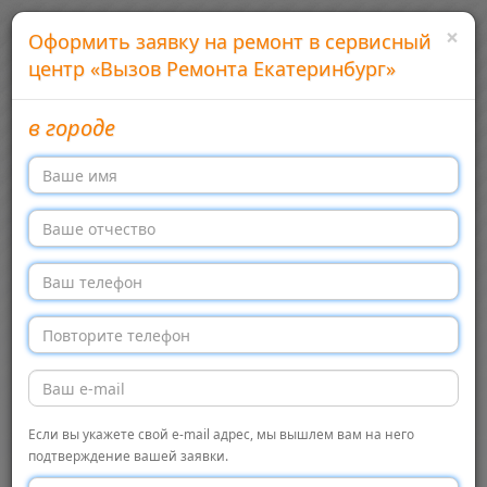
×
Оформить заявку на ремонт в сервисный
центр «Вызов Ремонта Екатеринбург»
в городе
Добавить сервисный центр
Войти
Сервисные центры бытовой техники в России
Меню →
Перекл
навига
Главная
Вызов Ремонта Екатеринбург, Екатеринбург
Сервисный центр
Если вы укажете свой e-mail адрес, мы вышлем вам на него
Сервисный
← Обратно в список
подтверждение вашей заявки.