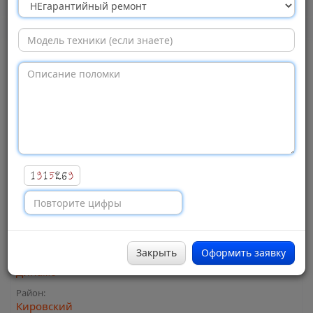
центр «Вызов
Ремонта Екатеринбург»,
Екатеринбург
Просмотров:
222
Адрес:
улица Мамина-Сибиряка, 101
Город:
Екатеринбург
Закрыть
Оформить заявку
Метро:
Динамо
Район:
Кировский