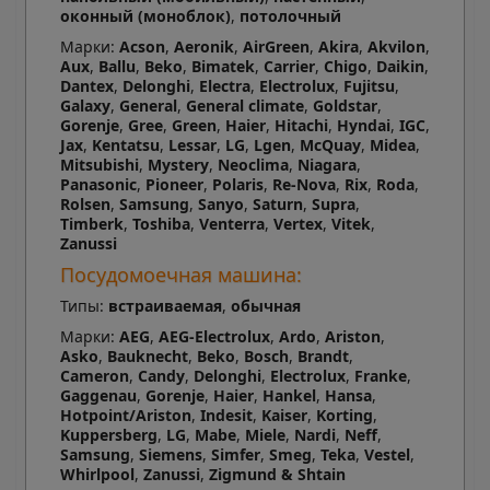
оконный (моноблок)
,
потолочный
Марки:
Acson
,
Aeronik
,
AirGreen
,
Akira
,
Akvilon
,
Aux
,
Ballu
,
Beko
,
Bimatek
,
Carrier
,
Chigo
,
Daikin
,
Dantex
,
Delonghi
,
Electra
,
Electrolux
,
Fujitsu
,
Galaxy
,
General
,
General climate
,
Goldstar
,
Gorenje
,
Gree
,
Green
,
Haier
,
Hitachi
,
Hyndai
,
IGC
,
Jax
,
Kentatsu
,
Lessar
,
LG
,
Lgen
,
McQuay
,
Midea
,
Mitsubishi
,
Mystery
,
Neoclima
,
Niagara
,
Panasonic
,
Pioneer
,
Polaris
,
Re-Nova
,
Rix
,
Roda
,
Rolsen
,
Samsung
,
Sanyo
,
Saturn
,
Supra
,
Timberk
,
Toshiba
,
Venterra
,
Vertex
,
Vitek
,
Zanussi
Посудомоечная машина:
Типы:
встраиваемая
,
обычная
Марки:
AEG
,
AEG-Electrolux
,
Ardo
,
Ariston
,
Asko
,
Bauknecht
,
Beko
,
Bosch
,
Brandt
,
Cameron
,
Candy
,
Delonghi
,
Electrolux
,
Franke
,
Gaggenau
,
Gorenje
,
Haier
,
Hankel
,
Hansa
,
Hotpoint/Ariston
,
Indesit
,
Kaiser
,
Korting
,
Kuppersberg
,
LG
,
Mabe
,
Miele
,
Nardi
,
Neff
,
Samsung
,
Siemens
,
Simfer
,
Smeg
,
Teka
,
Vestel
,
Whirlpool
,
Zanussi
,
Zigmund & Shtain