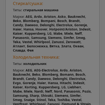
Стирка/сушка:
Типы:
стиральная машина
Марки:
AEG
,
Ardo
,
Ariston
,
Asko
,
Bauknecht
,
Beko
,
Blomberg
,
Bompani
,
Bosch
,
Brandt
,
Candy
,
Daewoo
,
Delonghi
,
Electrolux
,
Gorenje
,
Haier
,
Hansa
,
Hoover
,
Hotpoint/Ariston
,
Indesit
,
Kaiser
,
Kuppersberg
,
LG
,
Mabe
,
Miele
,
Neff
,
Panasonic
,
Samsung
,
Siemens
,
Simfer
,
Smeg
,
Teka
,
Vestel
,
Whirlpool
,
Zanussi
,
Zerowatt
,
Атлант
,
Белоснежка
,
Вятка
,
Злата
,
Океан
,
Славда
,
Фея
Холодильная техника:
Типы:
холодильник
Марки:
AEG
,
AEG-Electrolux
,
Ardo
,
Ariston
,
Bauknecht
,
Beko
,
Blomberg
,
Bomann
,
Bosch
,
Brandt
,
Candy
,
Daewoo
,
Delonghi
,
Electrolux
,
Evgo
,
Gorenje
,
Haier
,
Hansa
,
Hitachi
,
Indesit
,
Kaiser
,
Korting
,
Kuppersberg
,
LG
,
Liebherr
,
Mabe
,
Miele
,
Nardi
,
Neff
,
Nord
,
Panasonic
,
Pozis
,
Samsung
,
Sharp
,
Shivaki
,
Siemens
,
Simfer
,
Smeg
,
Snaige
,
Stinol
,
Teka
,
Toshiba
,
Vestel
,
Vestfrost
,
Whirlpool
,
Zanussi
,
Zigmund & Shtain
,