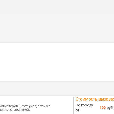
Стоимость вызова:
По городу
мпьютеров, ноутбуков, а так же
100
руб.
енно, с гарантией.
от: