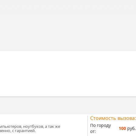
Стоимость вызова:
По городу
мпьютеров, ноутбуков, а так же
100
руб.
енно, с гарантией.
от: