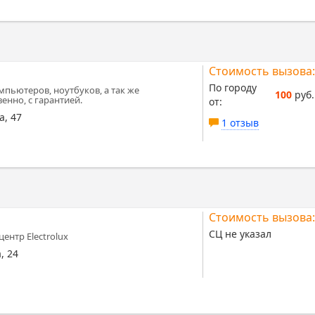
Стоимость вызова:
По городу
мпьютеров, ноутбуков, а так же
100
руб.
енно, с гарантией.
от:
а, 47
1 отзыв
Стоимость вызова:
СЦ не указал
ентр Electrolux
, 24