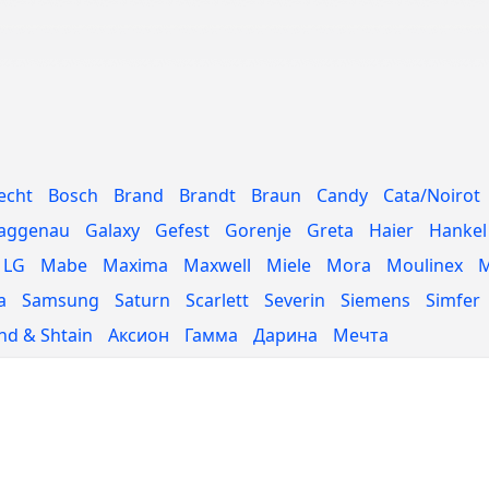
echt
Bosch
Brand
Brandt
Braun
Candy
Cata/Noirot
aggenau
Galaxy
Gefest
Gorenje
Greta
Haier
Hankel
LG
Mabe
Maxima
Maxwell
Miele
Mora
Moulinex
M
a
Samsung
Saturn
Scarlett
Severin
Siemens
Simfer
d & Shtain
Аксион
Гамма
Дарина
Мечта