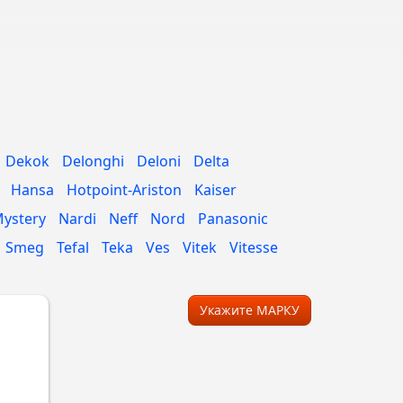
Dekok
Delonghi
Deloni
Delta
Hansa
Hotpoint-Ariston
Kaiser
ystery
Nardi
Neff
Nord
Panasonic
Smeg
Tefal
Teka
Ves
Vitek
Vitesse
Укажите МАРКУ