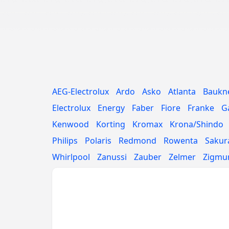
AEG-Electrolux
Ardo
Asko
Atlanta
Baukn
Electrolux
Energy
Faber
Fiore
Franke
G
Kenwood
Korting
Kromax
Krona/Shindo
Philips
Polaris
Redmond
Rowenta
Sakur
Whirlpool
Zanussi
Zauber
Zelmer
Zigmun