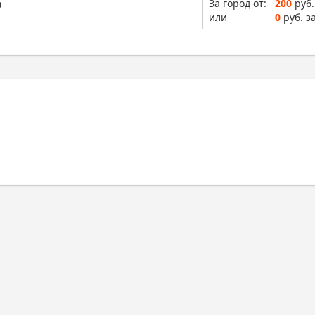
За город от:
200
руб.
0
или
0
руб. за