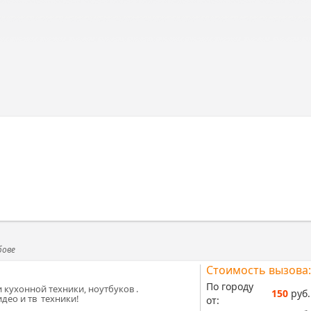
бове
Стоимость вызова:
По городу
 кухонной техники, ноутбуков .
150
руб.
део и тв техники!
от: