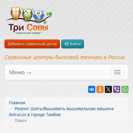
Добавить сервисный центр
Войти
Сервисные центры бытовой техники в России
Меню →
Перекл
навига
Главная
Ремонт Шить/Вышивать вышивальная машина
AstraLux в городе Тамбов
Поиск