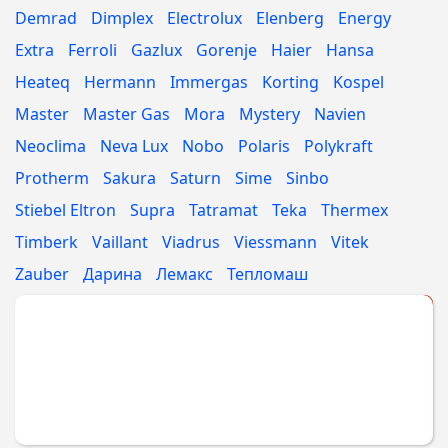
Demrad
Dimplex
Electrolux
Elenberg
Energy
Extra
Ferroli
Gazlux
Gorenje
Haier
Hansa
Heateq
Hermann
Immergas
Korting
Kospel
Master
Master Gas
Mora
Mystery
Navien
Neoclima
Neva Lux
Nobo
Polaris
Polykraft
Protherm
Sakura
Saturn
Sime
Sinbo
Stiebel Eltron
Supra
Tatramat
Teka
Thermex
Timberk
Vaillant
Viadrus
Viessmann
Vitek
Zauber
Дарина
Лемакс
Тепломаш
Укажите МАРКУ