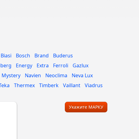
Biasi
Bosch
Brand
Buderus
nberg
Energy
Extra
Ferroli
Gazlux
Mystery
Navien
Neoclima
Neva Lux
Teka
Thermex
Timberk
Vaillant
Viadrus
Укажите МАРКУ