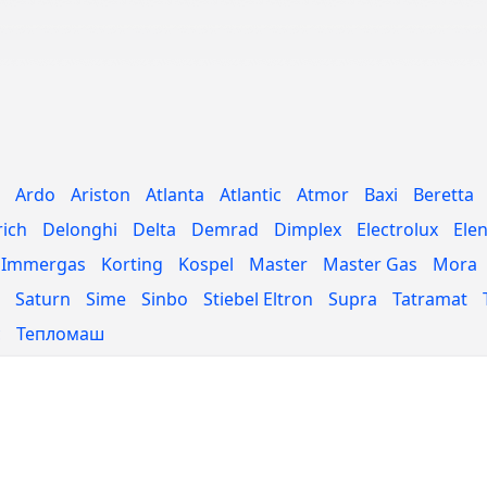
Ardo
Ariston
Atlanta
Atlantic
Atmor
Baxi
Beretta
rich
Delonghi
Delta
Demrad
Dimplex
Electrolux
Ele
Immergas
Korting
Kospel
Master
Master Gas
Mora
Saturn
Sime
Sinbo
Stiebel Eltron
Supra
Tatramat
с
Тепломаш