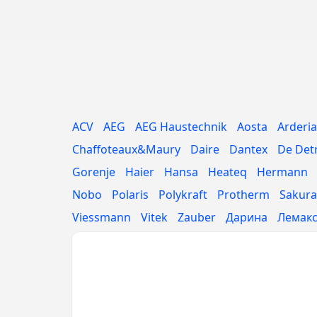
ACV
AEG
AEG Haustechnik
Aosta
Arderia
Chaffoteaux&Maury
Daire
Dantex
De Det
Gorenje
Haier
Hansa
Heateq
Hermann
Nobo
Polaris
Polykraft
Protherm
Sakura
Viessmann
Vitek
Zauber
Дарина
Лемак