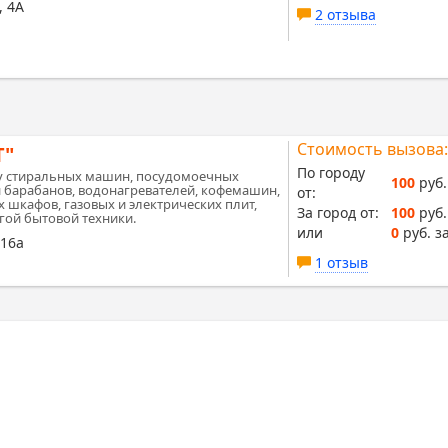
, 4А
2 отзыва
Стоимость вызова:
Т"
По городу
у стиральных машин, посудомоечных
100
руб.
барабанов, водонагревателей, кофемашин,
от:
 шкафов, газовых и электрических плит,
За город от:
100
руб.
гой бытовой техники.
или
0
руб. за
 16а
1 отзыв