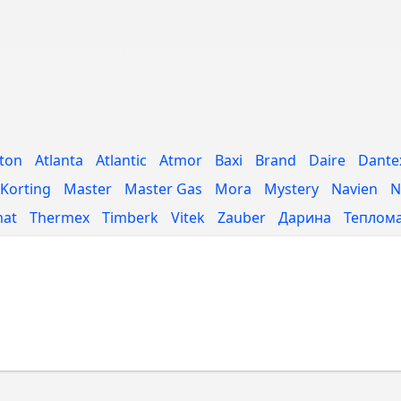
ston
Atlanta
Atlantic
Atmor
Baxi
Brand
Daire
Dante
Korting
Master
Master Gas
Mora
Mystery
Navien
N
mat
Thermex
Timberk
Vitek
Zauber
Дарина
Теплом