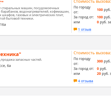
Стоимость вызова:
Т"
По городу
у стиральных машин, посудомоечных
100
руб.
барабанов, водонагревателей, кофемашин,
от:
 шкафов, газовых и электрических плит,
За город от:
100
руб.
гой бытовой техники.
или
0
руб. за
 16а
1 отзыв
Стоимость вызова:
ехника"
По городу
,продажа запасных частей.
300
руб.
от:
се, 6а
За город от:
0
руб.
или
20
руб. 
4 отзыва