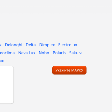
x
Delonghi
Delta
Dimplex
Electrolux
eoclima
Neva Lux
Nobo
Polaris
Sakura
аш
Укажите МАРКУ