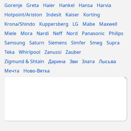
Gorenje
Greta
Haier
Hankel
Hansa
Harvia
Hotpoint/Ariston
Indesit
Kaiser
Korting
Krona/Shindo
Kuppersberg
LG
Mabe
Maxwell
Miele
Mora
Nardi
Neff
Nord
Panasonic
Philips
Samsung
Saturn
Siemens
Simfer
Smeg
Supra
Teka
Whirlpool
Zanussi
Zauber
Zigmund & Shtain
Дарина
Зви
Злата
Лысьва
Мечта
Ново-Вятка
Укажите МАРКУ