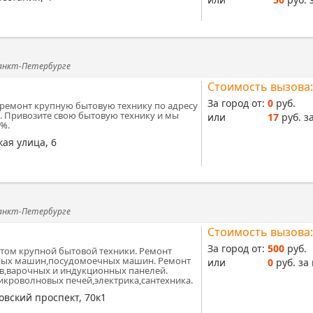
Санкт-Петербурге
Стоимость вызова:
За город от:
0
руб.
ремонт крупную бытовую технику по адресу
2. Привозите свою бытовую технику и мы
или
17
руб. за
0%.
кая улица, 6
Санкт-Петербурге
Стоимость вызова:
За город от:
500
руб.
том крупной бытовой техники. Ремонт
ых машин,посудомоечных машин. Ремонт
или
0
руб. за 
в,варочных и индукционных панелей.
икроволновых печей,электрика,сантехника.
овский проспект, 70к1