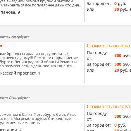
уга выездной ремонт крупной бытовой
За город от:
0
руб.
 Становиться все популярнее день ото дня...
или
30
руб. 
ипанова, 9
Санкт-Петербурге
Стоимость вызова:
"
По городу
ные бренды стиральных , сушильных,
500
руб.
огреев на дому!!! Ремонт и подключение
от:
рбурге и Ленинградской области.Ремонт и
За город от:
500
руб.
 возможности в день звонка клиента...
или
20
руб. 
касский проспект, 1
Санкт-Петербурге
Стоимость вызова:
По городу
емонтом в Санкт-Петербурге 6 лет. У нас
500
руб.
астера. Мы ремонтируем: Cтиральные
от:
судомоечные машины
За город от:
0
руб.
осстания, 4
или
50
руб. 