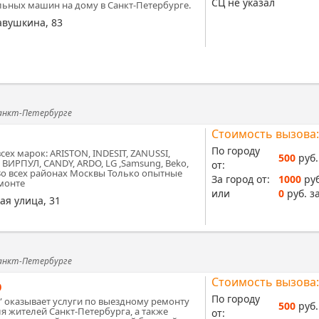
СЦ не указал
льных машин на дому в Санкт-Петербурге.
авушкина, 83
Санкт-Петербурге
Стоимость вызова:
По городу
ех марок: ARISTON, INDESIT, ZANUSSI,
500
руб.
 ВИРПУЛ, CANDY, ARDO, LG ,Samsung, Beko,
от:
 Во всех районах Москвы Только опытные
За город от:
1000
руб
монте
или
0
руб. за
ая улица, 31
Санкт-Петербурге
Стоимость вызова:
р
По городу
 оказывает услуги по выездному ремонту
500
руб.
я жителей Санкт-Петербурга, а также
от: