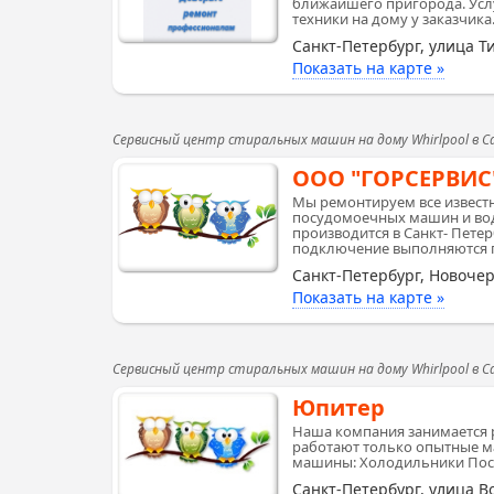
ближайшего пригорода. Усл
техники на дому у заказчика.
Санкт-Петербург, улица Т
Показать на карте »
Сервисный центр стиральных машин на дому Whirlpool в 
ООО "ГОРСЕРВИС
Мы ремонтируем все извест
посудомоечных машин и вод
производится в Санкт- Пете
подключение выполняются по
Санкт-Петербург, Новочер
Показать на карте »
Сервисный центр стиральных машин на дому Whirlpool в 
Юпитер
Наша компания занимается р
работают только опытные м
машины: Холодильники По
Санкт-Петербург, улица В