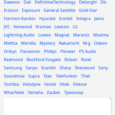
Daewoo
Dali
DefinitiveTechnology
Delonghi
Dls
Erisson
Exposure
General Satellite
Gold Star
Harmon-Kardon
Hyundai
Iconbit
Integra
Jamo
JVC
Kenwood
Kromax
Lexicon
LG
Lightning Audio
Loewe
Magnat
Marantz
Maxima
Melitta
Meridia
Mystery
Nakamichi
Nrg
Odeon
Onkyo
Panasonic
Philips
Pioneer
PS Audio
Redmond
Rockford Fosgate
Rolsen
Rotel
Samsung
Sanyo
Scarlett
Sharp
Sherwood
Sony
Soundmax
Supra
Teac
Telefunken
Thiel
Toshiba
Velodyne
Vestel
Vitek
Vitesse
Wharfdale
Yamaha
Zauber
Триколор
Укажите МАРКУ