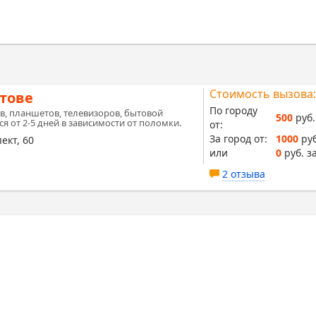
Стоимость вызова:
утове
По городу
в, планшетов, телевизоров, бытовой
500
руб.
я от 2-5 дней в зависимости от поломки.
от:
За город от:
1000
руб
ект, 60
или
0
руб. за
2 отзыва