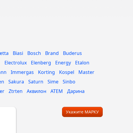
etta
Biasi
Bosch
Brand
Buderus
n
Electrolux
Elenberg
Energy
Etalon
ann
Immergas
Korting
Kospel
Master
en
Sakura
Saturn
Sime
Sinbo
er
Ztrten
Аквилон
АТЕМ
Дарина
Укажите МАРКУ