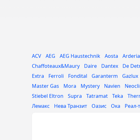
ACV
AEG
AEG Haustechnik
Aosta
Arderia
Chaffoteaux&Maury
Daire
Dantex
De Det
Extra
Ferroli
Fondital
Garanterm
Gazlux
Master Gas
Mora
Mystery
Navien
Neocl
Stiebel Eltron
Supra
Tatramat
Teka
Ther
Лемакс
Нева Транзит
Оазис
Ока
Реал-