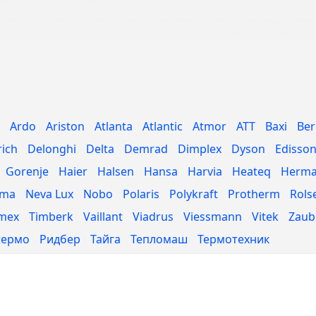
Ardo
Ariston
Atlanta
Atlantic
Atmor
ATT
Baxi
Ber
rich
Delonghi
Delta
Demrad
Dimplex
Dyson
Edisso
Gorenje
Haier
Halsen
Hansa
Harvia
Heateq
Herm
ima
Neva Lux
Nobo
Polaris
Polykraft
Protherm
Rols
mex
Timberk
Vaillant
Viadrus
Viessmann
Vitek
Zaub
термо
Ридбер
Тайга
Тепломаш
Термотехник