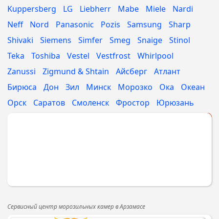
Kuppersberg
LG
Liebherr
Mabe
Miele
Nardi
Neff
Nord
Panasonic
Pozis
Samsung
Sharp
Shivaki
Siemens
Simfer
Smeg
Snaige
Stinol
Teka
Toshiba
Vestel
Vestfrost
Whirlpool
Zanussi
Zigmund & Shtain
Айсберг
Атлант
Бирюса
Дон
Зил
Минск
Морозко
Ока
Океан
Орск
Саратов
Смоленск
Фростор
Юрюзань
Укажите МАРКУ
Сервисный центр морозильных камер в Арзамасе