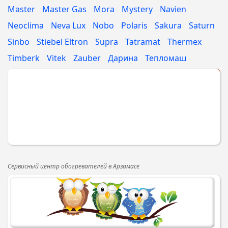
Master
Master Gas
Mora
Mystery
Navien
Neoclima
Neva Lux
Nobo
Polaris
Sakura
Saturn
Sinbo
Stiebel Eltron
Supra
Tatramat
Thermex
Timberk
Vitek
Zauber
Дарина
Тепломаш
Укажите МАРКУ
Сервисный центр обогревателей в Арзамасе