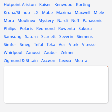
Hotpoint-Ariston
Kaiser
Kenwood
Korting
Krona/Shindo
LG
Mabe
Maxima
Maxwell
Miele
Mora
Moulinex
Mystery
Nardi
Neff
Panasonic
Philips
Polaris
Redmond
Rowenta
Sakura
Samsung
Saturn
Scarlett
Severin
Siemens
Simfer
Smeg
Tefal
Teka
Ves
Vitek
Vitesse
Whirlpool
Zanussi
Zauber
Zelmer
Zigmund & Shtain
Аксион
Гамма
Мечта
Укажите МАРКУ