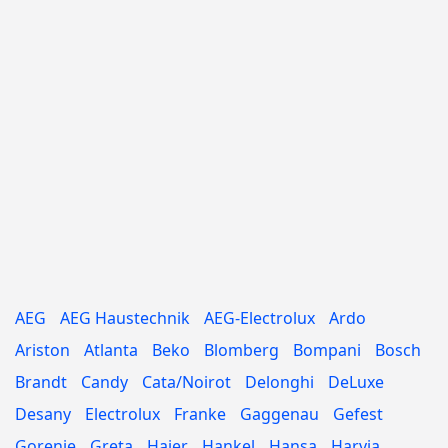
AEG
AEG Haustechnik
AEG-Electrolux
Ardo
Ariston
Atlanta
Beko
Blomberg
Bompani
Bosch
Brandt
Candy
Cata/Noirot
Delonghi
DeLuxe
Desany
Electrolux
Franke
Gaggenau
Gefest
Gorenje
Greta
Haier
Hankel
Hansa
Harvia