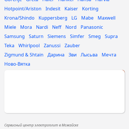
Hotpoint/Ariston
Indesit
Kaiser
Korting
Krona/Shindo
Kuppersberg
LG
Mabe
Maxwell
Miele
Mora
Nardi
Neff
Nord
Panasonic
Samsung
Saturn
Siemens
Simfer
Smeg
Supra
Teka
Whirlpool
Zanussi
Zauber
Zigmund & Shtain
Дарина
Зви
Лысьва
Мечта
Ново-Вятка
Укажите МАРКУ
Сервисный центр электроплит в Можайске