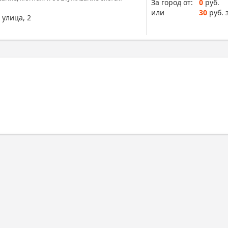
За город от:
0
руб.
или
30
руб. 
 улица, 2