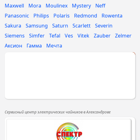
Maxwell
Mora
Moulinex
Mystery
Neff
Panasonic
Philips
Polaris
Redmond
Rowenta
Sakura
Samsung
Saturn
Scarlett
Severin
Siemens
Simfer
Tefal
Ves
Vitek
Zauber
Zelmer
Аксион
Гамма
Мечта
Укажите МАРКУ
Сервисный центр электрических чайников в Александрове