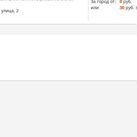
За город от:
0
руб.
или
30
руб. 
 улица, 2