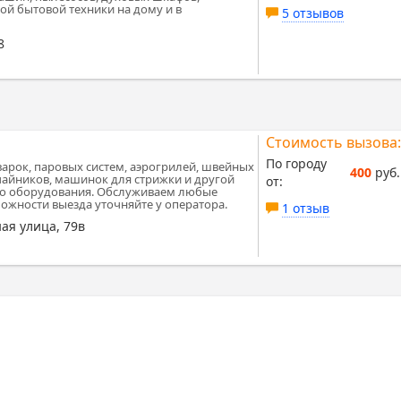
й бытовой техники на дому и в
5 отзывов
8
Стоимость вызова:
По городу
арок, паровых систем, аэрогрилей, швейных
400
руб.
чайников, машинок для стрижки и другой
от:
го оборудования. Обслуживаем любые
ожности выезда уточняйте у оператора.
1 отзыв
ая улица, 79в