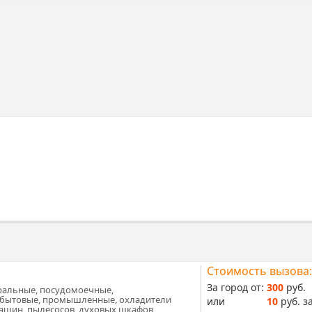
Стоимость вызова:
За город от:
300
руб.
ральные, посудомоечные,
(бытовые, промышленные, охладители
или
10
руб. за
ашин, пылесосов, духовых шкафов,