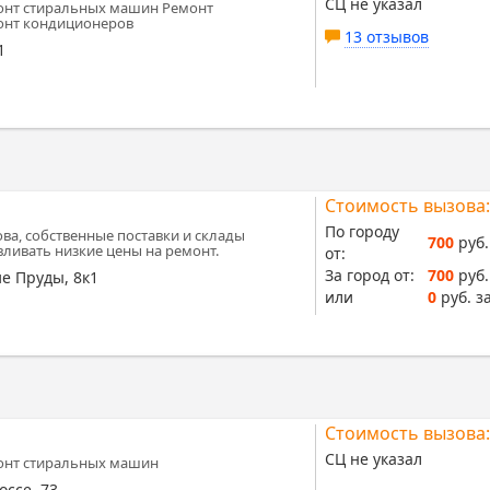
СЦ не указал
онт стиральных машин Ремонт
онт кондиционеров
13 отзывов
1
Стоимость вызова:
По городу
ва, собственные поставки и склады
700
руб.
вливать низкие цены на ремонт.
от:
За город от:
700
руб.
е Пруды, 8к1
или
0
руб. за
Стоимость вызова:
СЦ не указал
онт стиральных машин
ссе, 73