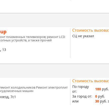
Стоимость вызова:
oup
СЦ не указал
онт плазменных телевизоров; ремонт LCD
копных устройств, а также прочей
, 13
Стоимость вызова:
По городу
Ремонт холодильников Ремонт электроплит
180
руб.
посудомоечных машин
от:
За город от:
0
руб.
оезд, 7с1
или
30
руб. 