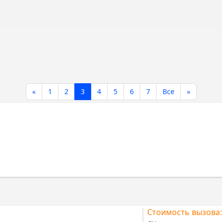
«
1
2
3
4
5
6
7
Все
»
Стоимость вызова: